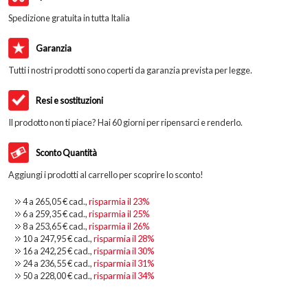
Spedizione gratuita in tutta Italia
Garanzia
Tutti i nostri prodotti sono coperti da garanzia prevista per legge.
Resi e sostituzioni
Il prodotto non ti piace? Hai 60 giorni per ripensarci e renderlo.
Sconto Quantità
Aggiungi i prodotti al carrello per scoprire lo sconto!
4 a
265,05 €
cad.,
risparmia il
23
%
6 a
259,35 €
cad.,
risparmia il
25
%
8 a
253,65 €
cad.,
risparmia il
26
%
10 a
247,95 €
cad.,
risparmia il
28
%
16 a
242,25 €
cad.,
risparmia il
30
%
24 a
236,55 €
cad.,
risparmia il
31
%
50 a
228,00 €
cad.,
risparmia il
34
%