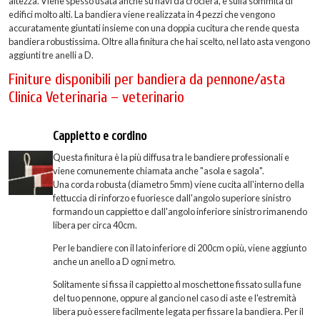
altezza. Viene spesso usata anche su navi da crociera, e sulla sommità di
edifici molto alti. La bandiera viene realizzata in 4 pezzi che vengono
accuratamente giuntati insieme con una doppia cucitura che rende questa
bandiera robustissima. Oltre alla finitura che hai scelto, nel lato asta vengono
aggiunti tre anelli a D.
Finiture disponibili per bandiera da pennone/asta
Clinica Veterinaria – veterinario
Cappietto e cordino
Questa finitura è la più diffusa tra le bandiere professionali e
viene comunemente chiamata anche "asola e sagola".
Una corda robusta (diametro 5mm) viene cucita all'interno della
fettuccia di rinforzo e fuoriesce dall'angolo superiore sinistro
formando un cappietto e dall'angolo inferiore sinistro rimanendo
libera per circa 40cm.
Per le bandiere con il lato inferiore di 200cm o più, viene aggiunto
anche un anello a D ogni metro.
Solitamente si fissa il cappietto al moschettone fissato sulla fune
del tuo pennone, oppure al gancio nel caso di aste e l'estremità
libera può essere facilmente legata per fissare la bandiera. Per il