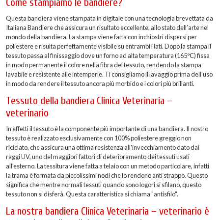
Come stampiamo le bandiere?
Questa bandiera viene stampata in digitale con una tecnologia brevettata da
Italiana Bandiere che assicura un risultato eccellente, allo stato dell’arte nel
mondo della bandiera. La stampa viene fatta con inchiostri dispersi per
poliestere e risulta perfettamente visibile su entrambi i lati. Dopo la stampa il
tessuto passa al finissaggio dove un forno ad alta temperatura (165°C) fissa
in modo permanente il colore nella fibra del tessuto, rendendo la stampa
lavabile e resistente alle intemperie. Ti consigliamo il lavaggio prima dell’uso
in modo da rendere il tessuto ancora più morbido e i colori più brillanti.
Tessuto della bandiera Clinica Veterinaria –
veterinario
In effetti il tessuto è la componente più importante di una bandiera. Il nostro
tessuto è realizzato esclusivamente con 100% poliestere greggio non
riciclato, che assicura una ottima resistenza all'invecchiamento dato dai
raggi UV, uno del maggiori fattori di deterioramento dei tessuti usati
all'esterno. La tessitura viene fatta a telaio con un metodo particolare, infatti
la trama è formata da piccolissimi nodi che lo rendono anti strappo. Questo
significa che mentre normali tessuti quando sono logori si sfilano, questo
tessuto non si disferà. Questa caratteristica si chiama "antisfilo".
La nostra bandiera Clinica Veterinaria – veterinario è