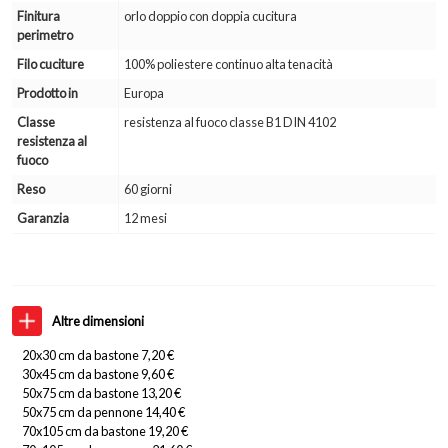
Finitura
orlo doppio con doppia cucitura
perimetro
Filo cuciture
100% poliestere continuo alta tenacità
Prodotto in
Europa
Classe
resistenza al fuoco classe B1 DIN 4102
resistenza al
fuoco
Reso
60 giorni
Garanzia
12 mesi
Altre dimensioni
20x30 cm da bastone 7,20 €
30x45 cm da bastone 9,60 €
50x75 cm da bastone 13,20 €
50x75 cm da pennone 14,40 €
70x105 cm da bastone 19,20 €