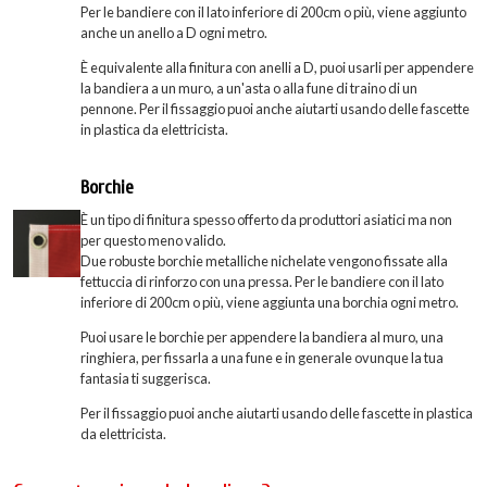
Per le bandiere con il lato inferiore di 200cm o più, viene aggiunto
anche un anello a D ogni metro.
È equivalente alla finitura con anelli a D, puoi usarli per appendere
la bandiera a un muro, a un'asta o alla fune di traino di un
pennone. Per il fissaggio puoi anche aiutarti usando delle fascette
in plastica da elettricista.
Borchie
È un tipo di finitura spesso offerto da produttori asiatici ma non
per questo meno valido.
Due robuste borchie metalliche nichelate vengono fissate alla
fettuccia di rinforzo con una pressa. Per le bandiere con il lato
inferiore di 200cm o più, viene aggiunta una borchia ogni metro.
Puoi usare le borchie per appendere la bandiera al muro, una
ringhiera, per fissarla a una fune e in generale ovunque la tua
fantasia ti suggerisca.
Per il fissaggio puoi anche aiutarti usando delle fascette in plastica
da elettricista.