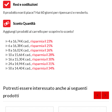
Resi e sostituzioni
Il prodotto non ti piace? Hai 60 giorni per ripensarci e renderlo.
Sconto Quantità
Aggiungi i prodotti al carrello per scoprire lo sconto!
4 a
16,74 €
cad.,
risparmia il
23
%
6 a
16,38 €
cad.,
risparmia il
25
%
8 a
16,02 €
cad.,
risparmia il
26
%
10 a
15,66 €
cad.,
risparmia il
28
%
16 a
15,30 €
cad.,
risparmia il
30
%
24 a
14,94 €
cad.,
risparmia il
31
%
50 a
14,40 €
cad.,
risparmia il
34
%
Potresti essere interessato anche ai seguenti
prodotti