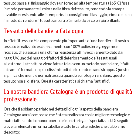
tessuto passa al finissaggio dove un forno ad alta temperatura (165°C) fissa
in modo permanente il colore nella fibra del tessuto, rendendo la stampa
lavabile e resistente alle intemperie. Ti consigliamo il lavaggio prima dell’uso
in modo da rendere il tessuto ancora più morbido e i colori più brillanti.
Tessuto della bandiera Catalogna
In effetti il tessuto è la componente più importante di una bandiera. Il nostro
tessuto è realizzato esclusivamente con 100% poliestere greggio non
riciclato, che assicura una ottima resistenza all'invecchiamento dato dai
raggi UV, uno del maggiori fattori di deterioramento dei tessuti usati
all'esterno. La tessitura viene fatta a telaio con un metodo particolare, infatti
la trama è formata da piccolissimi nodi che lo rendono anti strappo. Questo
significa che mentre normali tessuti quando sono logori si sfilano, questo
tessuto non si disferà. Questa caratteristica si chiama "antisfilo".
La nostra bandiera Catalogna è un prodotto di qualità
professionale
Ora che ti abbiamo parlato nei dettagli di ogni aspetto della bandiera
Catalogna avrai compreso che è stata realizzata con le migliore tecnologie e
materiali usando la manodopera dei nostri artigiani specializzati. Di seguito
troverai elencate in forma tabellare tutte le caratteristiche che ti abbiamo
descritto: