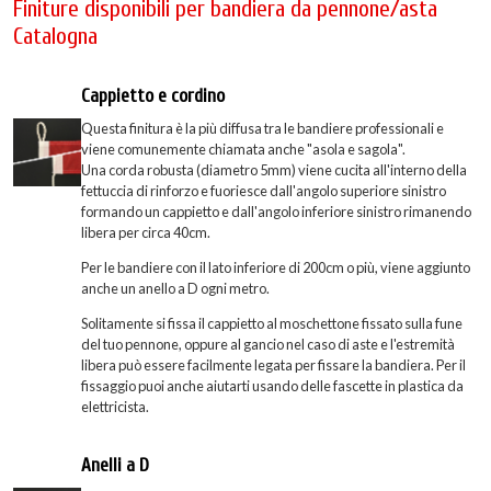
Finiture disponibili per bandiera da pennone/asta
Catalogna
Cappietto e cordino
Questa finitura è la più diffusa tra le bandiere professionali e
viene comunemente chiamata anche "asola e sagola".
Una corda robusta (diametro 5mm) viene cucita all'interno della
fettuccia di rinforzo e fuoriesce dall'angolo superiore sinistro
formando un cappietto e dall'angolo inferiore sinistro rimanendo
libera per circa 40cm.
Per le bandiere con il lato inferiore di 200cm o più, viene aggiunto
anche un anello a D ogni metro.
Solitamente si fissa il cappietto al moschettone fissato sulla fune
del tuo pennone, oppure al gancio nel caso di aste e l'estremità
libera può essere facilmente legata per fissare la bandiera. Per il
fissaggio puoi anche aiutarti usando delle fascette in plastica da
elettricista.
Anelli a D