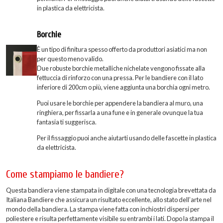
in plastica da elettricista.
Borchie
È un tipo di finitura spesso offerto da produttori asiatici ma non
per questo meno valido.
Due robuste borchie metalliche nichelate vengono fissate alla
fettuccia di rinforzo con una pressa. Per le bandiere con il lato
inferiore di 200cm o più, viene aggiunta una borchia ogni metro.
Puoi usare le borchie per appendere la bandiera al muro, una
ringhiera, per fissarla a una fune e in generale ovunque la tua
fantasia ti suggerisca.
Per il fissaggio puoi anche aiutarti usando delle fascette in plastica
da elettricista.
Come stampiamo le bandiere?
Questa bandiera viene stampata in digitale con una tecnologia brevettata da
Italiana Bandiere che assicura un risultato eccellente, allo stato dell’arte nel
mondo della bandiera. La stampa viene fatta con inchiostri dispersi per
poliestere e risulta perfettamente visibile su entrambi i lati. Dopo la stampa il