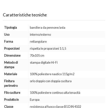
Caratteristiche tecniche
Tipologia
bandiera da pennone/asta
Uso
interno/esterno
Forma
rettangolare
Proporzioni
rispetta le proporzioni 1:1,5
Dimensione
70x105 cm
Metodo di
stampa digitale Hi-Fi
stampa
Materiale
100% poliestere nautico 115g/m2
Finitura
orlo doppio con doppia cucitura
perimetro
Filo cuciture
100% poliestere continuo alta tenacità
Prodotto in
Europa
Classe
resistenza al fuoco classe B1 DIN 4102