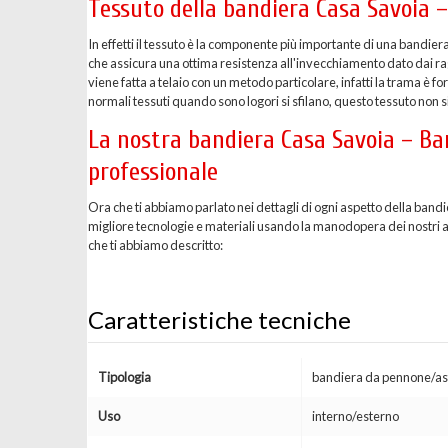
Tessuto della bandiera Casa Savoia –
In effetti il tessuto è la componente più importante di una bandier
che assicura una ottima resistenza all'invecchiamento dato dai ragg
viene fatta a telaio con un metodo particolare, infatti la trama è 
normali tessuti quando sono logori si sfilano, questo tessuto non si
La nostra bandiera Casa Savoia – Ban
professionale
Ora che ti abbiamo parlato nei dettagli di ogni aspetto della band
migliore tecnologie e materiali usando la manodopera dei nostri arti
che ti abbiamo descritto:
Caratteristiche tecniche
Tipologia
bandiera da pennone/as
Uso
interno/esterno