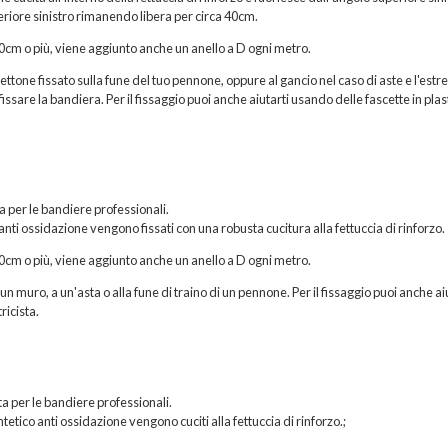
eriore sinistro rimanendo libera per circa 40cm.
200cm o più, viene aggiunto anche un anello a D ogni metro.
hettone fissato sulla fune del tuo pennone, oppure al gancio nel caso di aste e l'estr
issare la bandiera. Per il fissaggio puoi anche aiutarti usando delle fascette in plas
ta per le bandiere professionali.
 anti ossidazione vengono fissati con una robusta cucitura alla fettuccia di rinforzo.
200cm o più, viene aggiunto anche un anello a D ogni metro.
n muro, a un'asta o alla fune di traino di un pennone. Per il fissaggio puoi anche ai
ricista.
a per le bandiere professionali.
etico anti ossidazione vengono cuciti alla fettuccia di rinforzo.;