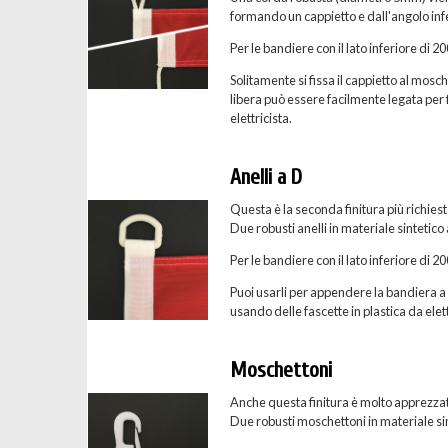
formando un cappietto e dall'angolo inf
Per le bandiere con il lato inferiore di 
Solitamente si fissa il cappietto al mosc
libera può essere facilmente legata per f
elettricista.
Anelli a D
Questa è la seconda finitura più richies
Due robusti anelli in materiale sintetico
Per le bandiere con il lato inferiore di 
Puoi usarli per appendere la bandiera a u
usando delle fascette in plastica da elett
Moschettoni
Anche questa finitura è molto apprezzat
Due robusti moschettoni in materiale sint