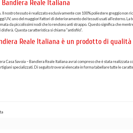
 Bandiera Reale Italiana
a. Il nostro tessuto è realizzato esclusivamente con 100% poliestere greggio non ric
i UV, uno del maggiori fattori di deterioramento dei tessuti usati all'esterno. La t
formata da piccolissimi nodi che lo rendono anti strappo. Questo significa che mentr
 disferà. Questa caratteristica si chiama "antisfilo".
diera Reale Italiana è un prodotto di qualità
iera Casa Savoia – Bandiera Reale Italiana avrai compreso che è stata realizzata co
giani specializzati. Di seguito troverai elencate in forma tabellare tutte le caratt
ta