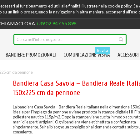
cessari al funzionamento ed utili alle finalità illustrate nella cookie policy. Se
su un link o proseguendo la navigazione in altra maniera, acconsenti all’uso 
HIAMACI ORA
+39 02 947 55 898
Novità
BANDIERE PROMOZIONALI
COMUNICAZIONE VISIVA
ACCESSORI
x225 cm da pennone
Bandiera Casa Savoia – Bandiera Reale Ital
150x225 cm da pennone
La bandiera Casa Savoia – Bandiera Reale Italiana nella dimensione 150x
ideale per l'impiego da pennone e viene prodotta in stampa digitale Hi-Fi
poliestere nautico 115g/m2. Dopo la stampa viene cucita in modo accurato
mani di esperti artigiani. Ogni bandiera viene etichettata e confezionata
singolarmente. Se hai bisogno un consiglio o hai domande contatta subito 
consulente.