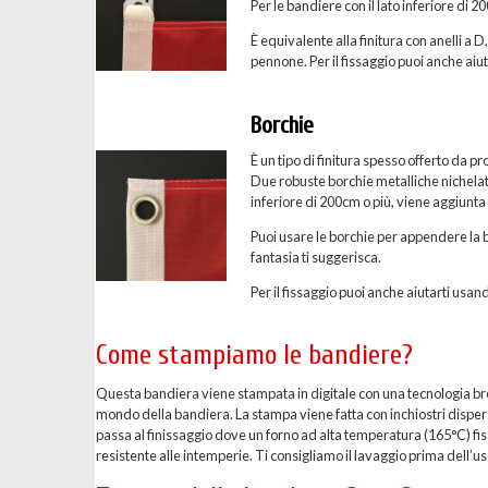
Per le bandiere con il lato inferiore di 
È equivalente alla finitura con anelli a D
pennone. Per il fissaggio puoi anche aiuta
Borchie
È un tipo di finitura spesso offerto da p
Due robuste borchie metalliche nichelate 
inferiore di 200cm o più, viene aggiunta
Puoi usare le borchie per appendere la b
fantasia ti suggerisca.
Per il fissaggio puoi anche aiutarti usand
Come stampiamo le bandiere?
Questa bandiera viene stampata in digitale con una tecnologia breve
mondo della bandiera. La stampa viene fatta con inchiostri dispersi 
passa al finissaggio dove un forno ad alta temperatura (165°C) fis
resistente alle intemperie. Ti consigliamo il lavaggio prima dell’uso