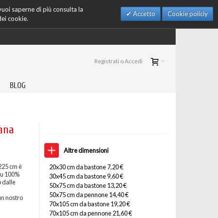
 vuoi saperne di più consulta la
Accetto
Cookie policiy
dei cookie.
Registrati o Accedi
BLOG
iana
Altre dimensioni
225 cm è
20x30 cm da bastone 7,20 €
 su 100%
30x45 cm da bastone 9,60 €
 dalle
50x75 cm da bastone 13,20 €
50x75 cm da pennone 14,40 €
un nostro
70x105 cm da bastone 19,20 €
70x105 cm da pennone 21,60 €