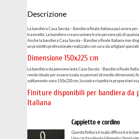
Descrizione
La bandiera Casa Savoia – Bandiera Reale Italiana può avere per al
trasmette. Le bandiere creano unione tra le persone più di qualsi
Anche la bandiera Casa Savoia – Bandiera Reale Italiana non sfug
un prodotto professionale realizzato con cura da artigiani speciali
Dimensione 150x225 cm
La bandiera da pennone/asta Casa Savoia – Bandiera Reale Italia
rende ideale per essere issata su pennoni di medie dimensioni, fin
solitamente sono 150x220 cm, la nostra rispetta le proporzioni es
Finiture disponibili per bandiera d
Italiana
Cappietto e cordino
Questa finitura è la più diffusa tra le
Una corda robusta (diametro 5mm) viene c