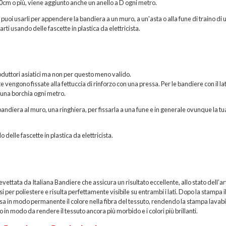
200cm o più, viene aggiunto anche un anello a D ogni metro.
, puoi usarli per appendere la bandiera a un muro, a un'asta o alla fune di traino di 
rti usando delle fascette in plastica da elettricista.
roduttori asiatici ma non per questo meno valido.
vengono fissate alla fettuccia di rinforzo con una pressa. Per le bandiere con il la
 una borchia ogni metro.
andiera al muro, una ringhiera, per fissarla a una fune e in generale ovunque la tu
o delle fascette in plastica da elettricista.
ttata da Italiana Bandiere che assicura un risultato eccellente, allo stato dell’ar
per poliestere e risulta perfettamente visibile su entrambi i lati. Dopo la stampa i
sa in modo permanente il colore nella fibra del tessuto, rendendo la stampa lavabi
 in modo da rendere il tessuto ancora più morbido e i colori più brillanti.