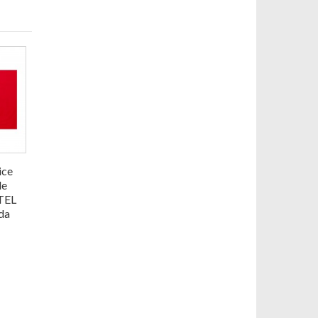
ice
le
TEL
da