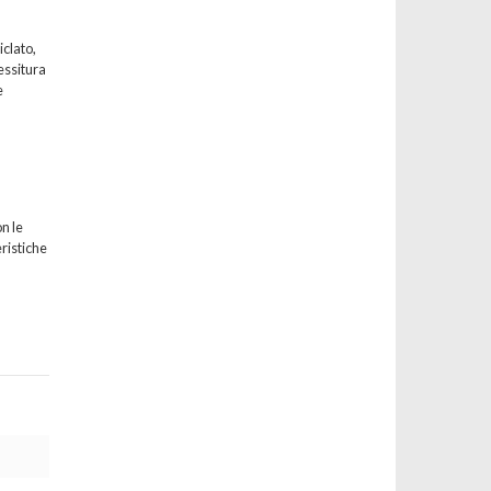
iclato,
essitura
e
n le
eristiche