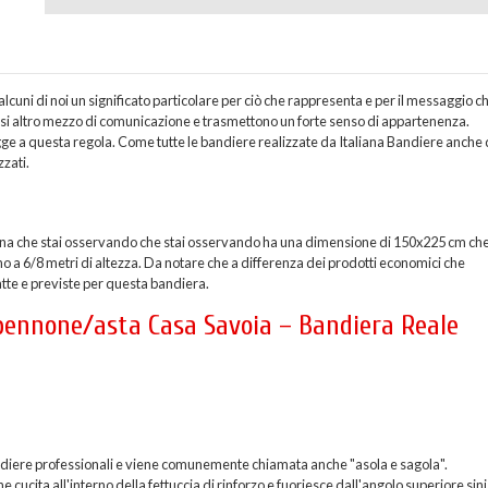
cuni di noi un significato particolare per ciò che rappresenta e per il messaggio c
asi altro mezzo di comunicazione e trasmettono un forte senso di appartenenza.
ge a questa regola. Come tutte le bandiere realizzate da Italiana Bandiere anche 
zzati.
na che stai osservando che stai osservando ha una dimensione di 150x225 cm che
o a 6/8 metri di altezza. Da notare che a differenza dei prodotti economici che
atte e previste per questa bandiera.
a pennone/asta Casa Savoia – Bandiera Reale
 bandiere professionali e viene comunemente chiamata anche "asola e sagola".
ucita all'interno della fettuccia di rinforzo e fuoriesce dall'angolo superiore sini