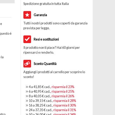
Spedizione gratuita in tutta Italia
Garanzia
Tutti i nostri prodotti sono coperti da garanzia
he
prevista per legge.
questo è
Resi e sostituzioni
Il prodotto non ti piace? Hai 60 giorni per
ripensarci e renderlo.
 la
Sconto Quantità
Aggiungi i prodotti al carrello per scoprire lo
sconto!
4 a
41,85 €
cad.,
risparmia il
23
%
6 a
40,95 €
cad.,
risparmia il
25
%
8 a
40,05 €
cad.,
risparmia il
26
%
10 a
39,15 €
cad.,
risparmia il
28
%
16 a
38,25 €
cad.,
risparmia il
30
%
24 a
37,35 €
cad.,
risparmia il
31
%
stro
50 a
36,00 €
cad.,
risparmia il
34
%