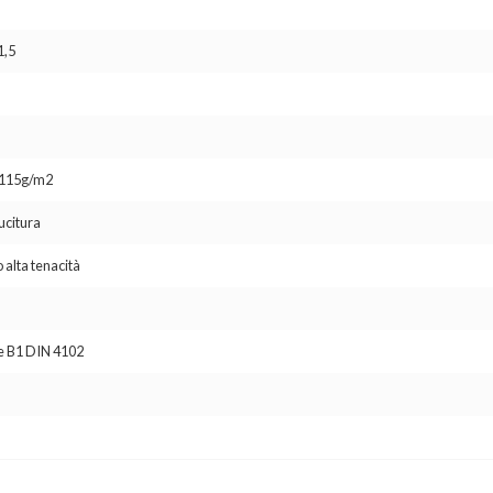
1,5
o 115g/m2
ucitura
 alta tenacità
se B1 DIN 4102