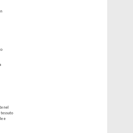
un
to
a
te nel
l tessuto
le e