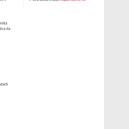
emità
tica da
utarti