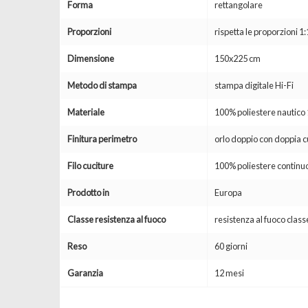
Forma
rettangolare
Proporzioni
rispetta le proporzioni 1:
Dimensione
150x225 cm
Metodo di stampa
stampa digitale Hi-Fi
Materiale
100% poliestere nautic
Finitura perimetro
orlo doppio con doppia c
Filo cuciture
100% poliestere continuo
Prodotto in
Europa
Classe resistenza al fuoco
resistenza al fuoco clas
Reso
60 giorni
Garanzia
12 mesi