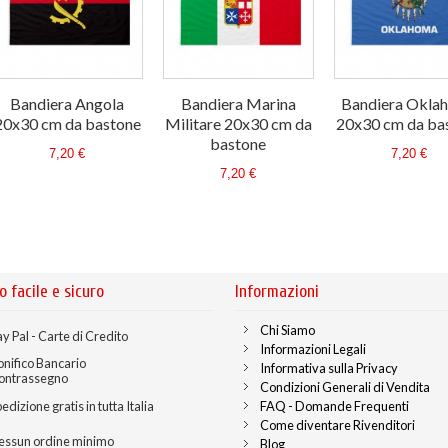
Bandiera Angola
Bandiera Marina
Bandiera Okla
20x30 cm da bastone
Militare 20x30 cm da
20x30 cm da ba
bastone
7,20 €
7,20 €
7,20 €
o facile e sicuro
Informazioni
Chi Siamo
y Pal - Carte di Credito
Informazioni Legali
onifico Bancario
Informativa sulla Privacy
ontrassegno
Condizioni Generali di Vendita
edizione gratis in tutta Italia
FAQ - Domande Frequenti
Come diventare Rivenditori
essun ordine minimo
Blog