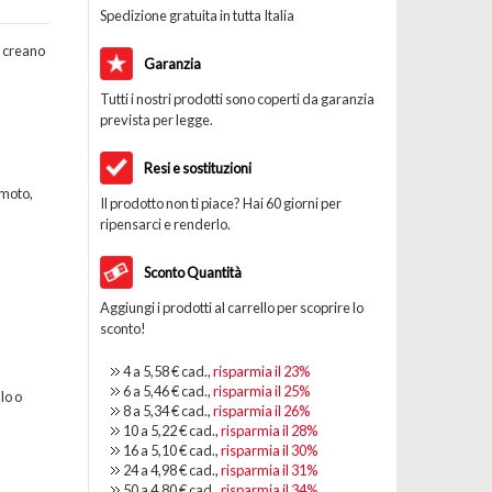
Spedizione gratuita in tutta Italia
e creano
Garanzia
Tutti i nostri prodotti sono coperti da garanzia
prevista per legge.
Resi e sostituzioni
 moto,
Il prodotto non ti piace? Hai 60 giorni per
ripensarci e renderlo.
Sconto Quantità
Aggiungi i prodotti al carrello per scoprire lo
sconto!
4 a
5,58 €
cad.,
risparmia il
23
%
6 a
5,46 €
cad.,
risparmia il
25
%
lo o
8 a
5,34 €
cad.,
risparmia il
26
%
10 a
5,22 €
cad.,
risparmia il
28
%
16 a
5,10 €
cad.,
risparmia il
30
%
24 a
4,98 €
cad.,
risparmia il
31
%
50 a
4,80 €
cad.,
risparmia il
34
%