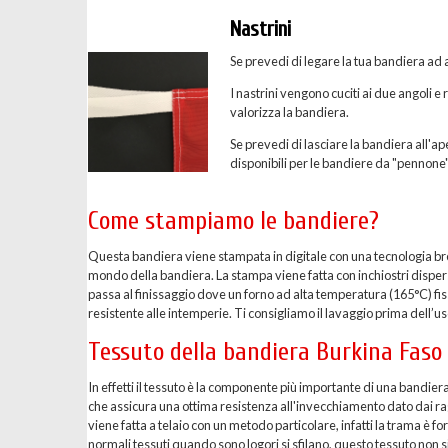
Nastrini
Se prevedi di legare la tua bandiera ad a
I nastrini vengono cuciti ai due angoli e
valorizza la bandiera.
Se prevedi di lasciare la bandiera all'ape
disponibili per le bandiere da "pennone"
Come stampiamo le bandiere?
Questa bandiera viene stampata in digitale con una tecnologia breve
mondo della bandiera. La stampa viene fatta con inchiostri dispersi 
passa al finissaggio dove un forno ad alta temperatura (165°C) fis
resistente alle intemperie. Ti consigliamo il lavaggio prima dell’uso
Tessuto della bandiera Burkina Faso
In effetti il tessuto è la componente più importante di una bandier
che assicura una ottima resistenza all'invecchiamento dato dai ragg
viene fatta a telaio con un metodo particolare, infatti la trama è 
normali tessuti quando sono logori si sfilano, questo tessuto non si