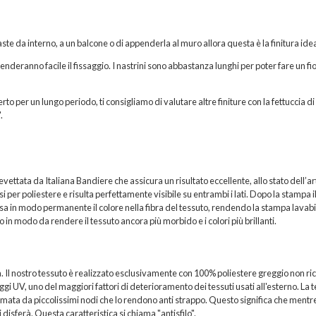
ste da interno, a un balcone o di appenderla al muro allora questa è la finitura idea
 renderanno facile il fissaggio. I nastrini sono abbastanza lunghi per poter fare un fi
rto per un lungo periodo, ti consigliamo di valutare altre finiture con la fettuccia di
.
ttata da Italiana Bandiere che assicura un risultato eccellente, allo stato dell’ar
per poliestere e risulta perfettamente visibile su entrambi i lati. Dopo la stampa i
sa in modo permanente il colore nella fibra del tessuto, rendendo la stampa lavabi
 in modo da rendere il tessuto ancora più morbido e i colori più brillanti.
a. Il nostro tessuto è realizzato esclusivamente con 100% poliestere greggio non ric
i UV, uno del maggiori fattori di deterioramento dei tessuti usati all'esterno. La t
formata da piccolissimi nodi che lo rendono anti strappo. Questo significa che mentr
 disferà. Questa caratteristica si chiama "antisfilo".