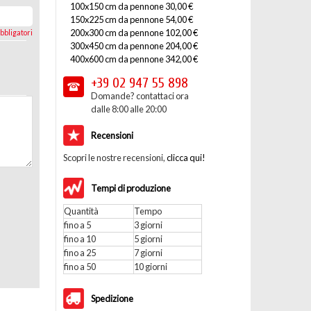
100x150 cm da pennone 30,00 €
150x225 cm da pennone 54,00 €
200x300 cm da pennone 102,00 €
bbligatori
300x450 cm da pennone 204,00 €
400x600 cm da pennone 342,00 €
+39 02
947 55 898
Domande? contattaci ora
dalle 8:00 alle 20:00
Recensioni
Scopri le nostre recensioni,
clicca qui!
Tempi di produzione
Quantità
Tempo
fino a 5
3 giorni
fino a 10
5 giorni
fino a 25
7 giorni
fino a 50
10 giorni
Spedizione