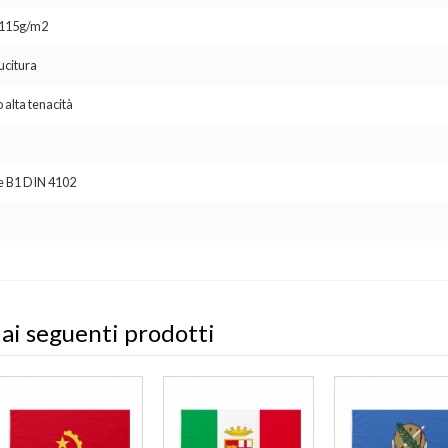
o 115g/m2
ucitura
 alta tenacità
se B1 DIN 4102
 ai seguenti prodotti