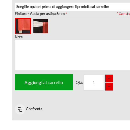
Scegli le opzioni prima di aggiungere il prodotto al carrello:
Finiture
- Asola per astina 6mm
* Campi o
Note
Aggiungi al carrello
Qtà:
Confronta