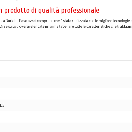
 prodotto di qualità professionale
iera Burkina Faso avrai compreso che è stata realizzata con le migliore tecnologie 
i seguito troverai elencate in forma tabellare tutte le caratteristiche che ti abbia
1,5