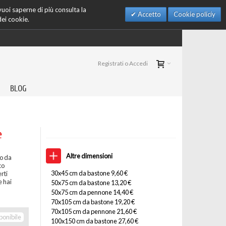
 vuoi saperne di più consulta la
Accetto
Cookie policiy
dei cookie.
Registrati o Accedi
BLOG
e
Altre dimensioni
go da
co
30x45 cm da bastone 9,60 €
rti
e hai
50x75 cm da bastone 13,20 €
50x75 cm da pennone 14,40 €
70x105 cm da bastone 19,20 €
70x105 cm da pennone 21,60 €
ponibile
100x150 cm da bastone 27,60 €