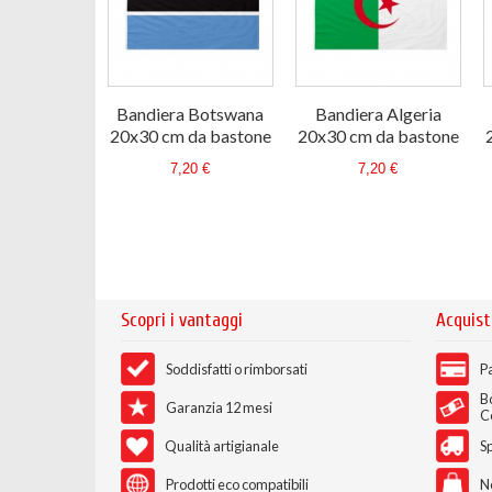
Bandiera Botswana
Bandiera Algeria
20x30 cm da bastone
20x30 cm da bastone
7,20 €
7,20 €
Scopri i vantaggi
Acquist
Soddisfatti o rimborsati
Pa
B
Garanzia 12 mesi
C
Qualità artigianale
Sp
Prodotti eco compatibili
N