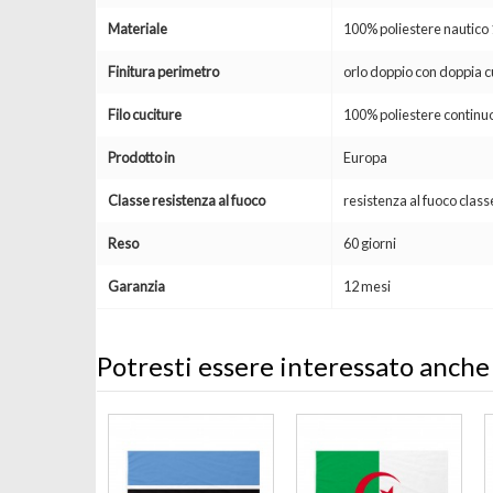
Materiale
100% poliestere nautic
Finitura perimetro
orlo doppio con doppia c
Filo cuciture
100% poliestere continuo
Prodotto in
Europa
Classe resistenza al fuoco
resistenza al fuoco clas
Reso
60 giorni
Garanzia
12 mesi
Potresti essere interessato anche