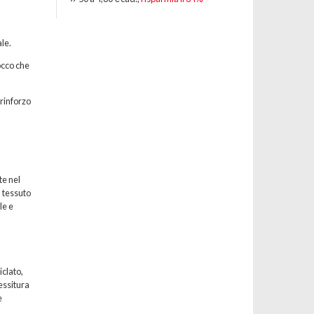
le.
occo che
 rinforzo
te nel
l tessuto
le e
iclato,
essitura
e