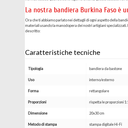
La nostra bandiera Burkina Faso è un
Ora che ti abbiamo parlato nei dettagli di ogni aspetto della band
materiali usando la manodopera dei nostri artigiani specializzati. D
descritto:
Caratteristiche tecniche
Tipologia
bandiera da bastone
Uso
interno/esterno
Forma
rettangolare
Proporzioni
rispetta le proporzioni 1:
Dimensione
20x30 cm
Metodo di stampa
stampa digitale Hi-Fi