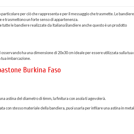
o particolare per ciò che rappresenta e per il messaggio che trasmette. Le bandier
ne e trasmettono un forte senso di appartenenza.
tutte le bandiere realizzate da Italiana Bandiere anche questo è un prodotto
 osservando ha una dimensione di 20x30 cm ideale per essere utilizzata sulla tua
a tua imbarcazione.
 bastone Burkina Faso
una astina del diametro di 6mm, la finitura con asola ti agevolerà.
ata con stesso materiale della bandiera, puoi usarla per infilare una astina in metal