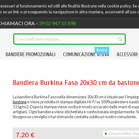
cessari al funzionamento ed utili alle finalità illustrate nella cookie policy. Se
su un link o proseguendo la navigazione in altra maniera, acconsenti all’uso 
HIAMACI ORA
+39 02 947 55 898
Novità
BANDIERE PROMOZIONALI
COMUNICAZIONE VISIVA
ACCESSORI
Bandiera Burkina Faso 20x30 cm da baston
La bandiera Burkina Faso nella dimensione 20x30 cm è ideale per l'impie
bastone
e viene prodotta in stampa digitale Hi-Fi su 100% poliestere nauti
115g/m2. Dopo la stampa viene cucita in modo accurato dalle mani di espe
artigiani. Ogni bandiera viene etichettata e confezionata singolarmente. S
bisogno un consiglio o hai domande contatta subito un nostro consulente.
Disponibilità:
Dis
7,20 €