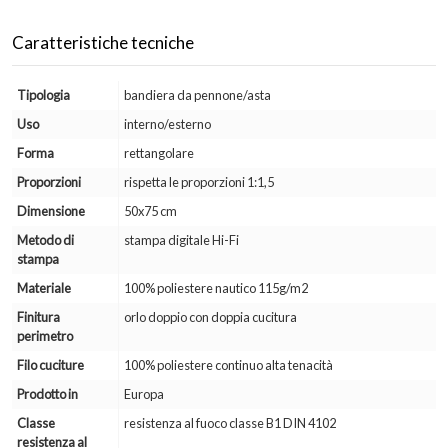
Caratteristiche tecniche
Tipologia
bandiera da pennone/asta
Uso
interno/esterno
Forma
rettangolare
Proporzioni
rispetta le proporzioni 1:1,5
Dimensione
50x75 cm
Metodo di
stampa digitale Hi-Fi
stampa
Materiale
100% poliestere nautico 115g/m2
Finitura
orlo doppio con doppia cucitura
perimetro
Filo cuciture
100% poliestere continuo alta tenacità
Prodotto in
Europa
Classe
resistenza al fuoco classe B1 DIN 4102
resistenza al