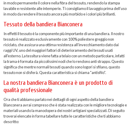
in modo permanente il colore nella fibra del tessuto, rendendo la stampa
lavabile e resistente alle intemperie. Ti consigliamo il lavaggio prima dell’uso
in modo da rendere il tessuto ancora più morbido e i colori più brillanti.
Tessuto della bandiera Bianconera
In effetti il tessuto è la componente più importante di una bandiera. Il nostro
tessuto è realizzato esclusivamente con 100% poliestere greggio non
riciclato, che assicura una ottima resistenza all'invecchiamento dato dai
raggi UV, uno del maggiori fattori di deterioramento dei tessuti usati
all'esterno. La tessitura viene fatta a telaio con un metodo particolare, infatti
la trama è formata da piccolissimi nodi che lo rendono anti strappo. Questo
significa che mentre normali tessuti quando sono logori si sfilano, questo
tessuto non si disferà. Questa caratteristica si chiama "antisfilo".
La nostra bandiera Bianconera è un prodotto di
qualità professionale
Ora che ti abbiamo parlato nei dettagli di ogni aspetto della bandiera
Bianconera avrai compreso che è stata realizzata con le migliore tecnologie e
materiali usando la manodopera dei nostri artigiani specializzati. Di seguito
troverai elencate in forma tabellare tutte le caratteristiche che ti abbiamo
descritto: