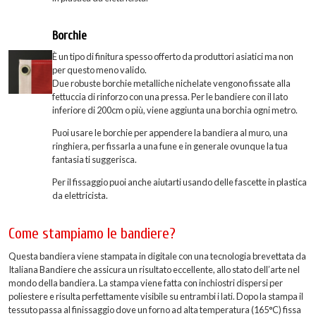
Borchie
È un tipo di finitura spesso offerto da produttori asiatici ma non
per questo meno valido.
Due robuste borchie metalliche nichelate vengono fissate alla
fettuccia di rinforzo con una pressa. Per le bandiere con il lato
inferiore di 200cm o più, viene aggiunta una borchia ogni metro.
Puoi usare le borchie per appendere la bandiera al muro, una
ringhiera, per fissarla a una fune e in generale ovunque la tua
fantasia ti suggerisca.
Per il fissaggio puoi anche aiutarti usando delle fascette in plastica
da elettricista.
Come stampiamo le bandiere?
Questa bandiera viene stampata in digitale con una tecnologia brevettata da
Italiana Bandiere che assicura un risultato eccellente, allo stato dell’arte nel
mondo della bandiera. La stampa viene fatta con inchiostri dispersi per
poliestere e risulta perfettamente visibile su entrambi i lati. Dopo la stampa il
tessuto passa al finissaggio dove un forno ad alta temperatura (165°C) fissa