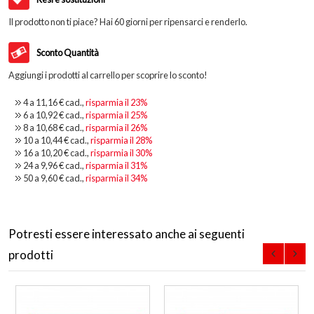
Il prodotto non ti piace? Hai 60 giorni per ripensarci e renderlo.
Sconto Quantità
Aggiungi i prodotti al carrello per scoprire lo sconto!
4 a
11,16 €
cad.,
risparmia il
23
%
6 a
10,92 €
cad.,
risparmia il
25
%
8 a
10,68 €
cad.,
risparmia il
26
%
10 a
10,44 €
cad.,
risparmia il
28
%
16 a
10,20 €
cad.,
risparmia il
30
%
24 a
9,96 €
cad.,
risparmia il
31
%
50 a
9,60 €
cad.,
risparmia il
34
%
Potresti essere interessato anche ai seguenti
prodotti