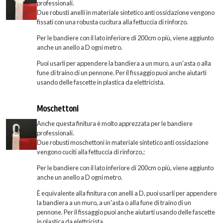
professionali.
Due robusti anelli in materiale sintetico anti ossidazione vengono
fissati con una robusta cucitura alla fettuccia di rinforzo.
Per le bandiere con il lato inferiore di 200cm o più, viene aggiunto
anche un anello a D ogni metro.
Puoi usarli per appendere la bandiera a un muro, a un'asta o alla
fune di traino di un pennone. Per il fissaggio puoi anche aiutarti
usando delle fascette in plastica da elettricista.
Moschettoni
Anche questa finitura è molto apprezzata per le bandiere
professionali.
Due robusti moschettoni in materiale sintetico anti ossidazione
vengono cuciti alla fettuccia di rinforzo.;
Per le bandiere con il lato inferiore di 200cm o più, viene aggiunto
anche un anello a D ogni metro.
È equivalente alla finitura con anelli a D, puoi usarli per appendere
la bandiera a un muro, a un'asta o alla fune di traino di un
pennone. Per il fissaggio puoi anche aiutarti usando delle fascette
in plastica da elettricista.