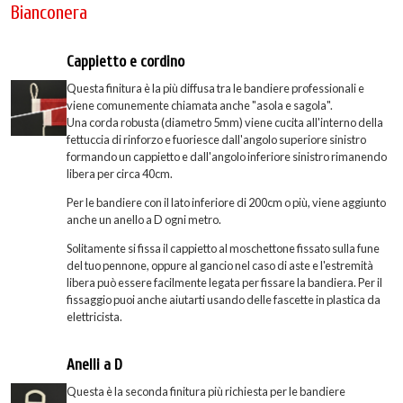
Bianconera
Cappietto e cordino
Questa finitura è la più diffusa tra le bandiere professionali e
viene comunemente chiamata anche "asola e sagola".
Una corda robusta (diametro 5mm) viene cucita all'interno della
fettuccia di rinforzo e fuoriesce dall'angolo superiore sinistro
formando un cappietto e dall'angolo inferiore sinistro rimanendo
libera per circa 40cm.
Per le bandiere con il lato inferiore di 200cm o più, viene aggiunto
anche un anello a D ogni metro.
Solitamente si fissa il cappietto al moschettone fissato sulla fune
del tuo pennone, oppure al gancio nel caso di aste e l'estremità
libera può essere facilmente legata per fissare la bandiera. Per il
fissaggio puoi anche aiutarti usando delle fascette in plastica da
elettricista.
Anelli a D
Questa è la seconda finitura più richiesta per le bandiere