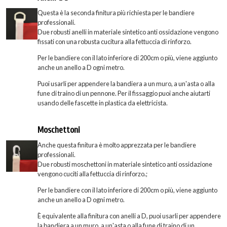
Questa è la seconda finitura più richiesta per le bandiere
professionali.
Due robusti anelli in materiale sintetico anti ossidazione vengono
fissati con una robusta cucitura alla fettuccia di rinforzo.
Per le bandiere con il lato inferiore di 200cm o più, viene aggiunto
anche un anello a D ogni metro.
Puoi usarli per appendere la bandiera a un muro, a un'asta o alla
fune di traino di un pennone. Per il fissaggio puoi anche aiutarti
usando delle fascette in plastica da elettricista.
Moschettoni
Anche questa finitura è molto apprezzata per le bandiere
professionali.
Due robusti moschettoni in materiale sintetico anti ossidazione
vengono cuciti alla fettuccia di rinforzo.;
Per le bandiere con il lato inferiore di 200cm o più, viene aggiunto
anche un anello a D ogni metro.
È equivalente alla finitura con anelli a D, puoi usarli per appendere
la bandiera a un muro, a un'asta o alla fune di traino di un