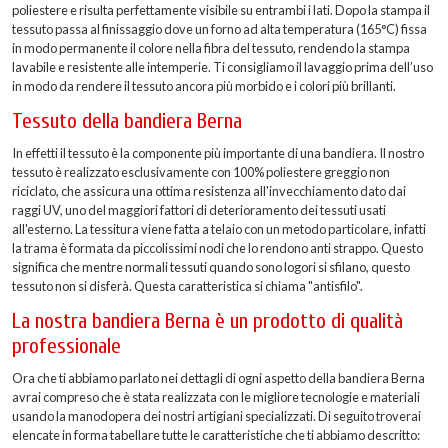
poliestere e risulta perfettamente visibile su entrambi i lati. Dopo la stampa il
tessuto passa al finissaggio dove un forno ad alta temperatura (165°C) fissa
in modo permanente il colore nella fibra del tessuto, rendendo la stampa
lavabile e resistente alle intemperie. Ti consigliamo il lavaggio prima dell’uso
in modo da rendere il tessuto ancora più morbido e i colori più brillanti.
Tessuto della bandiera Berna
In effetti il tessuto è la componente più importante di una bandiera. Il nostro
tessuto è realizzato esclusivamente con 100% poliestere greggio non
riciclato, che assicura una ottima resistenza all'invecchiamento dato dai
raggi UV, uno del maggiori fattori di deterioramento dei tessuti usati
all'esterno. La tessitura viene fatta a telaio con un metodo particolare, infatti
la trama è formata da piccolissimi nodi che lo rendono anti strappo. Questo
significa che mentre normali tessuti quando sono logori si sfilano, questo
tessuto non si disferà. Questa caratteristica si chiama "antisfilo".
La nostra bandiera Berna è un prodotto di qualità
professionale
Ora che ti abbiamo parlato nei dettagli di ogni aspetto della bandiera Berna
avrai compreso che è stata realizzata con le migliore tecnologie e materiali
usando la manodopera dei nostri artigiani specializzati. Di seguito troverai
elencate in forma tabellare tutte le caratteristiche che ti abbiamo descritto: