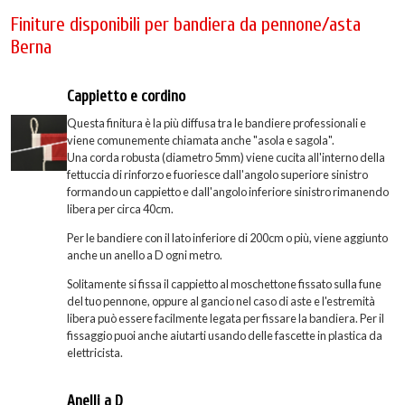
Finiture disponibili per bandiera da pennone/asta
Berna
Cappietto e cordino
Questa finitura è la più diffusa tra le bandiere professionali e
viene comunemente chiamata anche "asola e sagola".
Una corda robusta (diametro 5mm) viene cucita all'interno della
fettuccia di rinforzo e fuoriesce dall'angolo superiore sinistro
formando un cappietto e dall'angolo inferiore sinistro rimanendo
libera per circa 40cm.
Per le bandiere con il lato inferiore di 200cm o più, viene aggiunto
anche un anello a D ogni metro.
Solitamente si fissa il cappietto al moschettone fissato sulla fune
del tuo pennone, oppure al gancio nel caso di aste e l'estremità
libera può essere facilmente legata per fissare la bandiera. Per il
fissaggio puoi anche aiutarti usando delle fascette in plastica da
elettricista.
Anelli a D