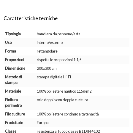
Caratteristiche tecniche
Tipologia
bandiera da pennone/asta
Uso
interno/esterno
Forma
rettangolare
Proporzioni
rispetta le proporzioni 1:1,5
Dimensione
200x300 cm
Metodo di
stampa digitale Hi-Fi
stampa
Materiale
100% poliestere nautico 115g/m2
Finitura
orlo doppio con doppia cucitura
perimetro
Filo cuciture
100% poliestere continuo alta tenacità
Prodotto in
Europa
Classe
resistenza al fuoco classe B1 DIN 4102