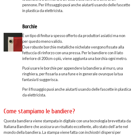
pennone. Per il fissaggio puoi anche aiutarti usando delle fascette
in plastica da elettricista.
Borchie
È un tipo di finitura spesso offerto da produttori asiatici ma non
per questo meno valido.
Due robuste borchie metalliche nichelate vengono fissate alla
fettuccia di rinforzo con una pressa. Per le bandiere con il lato
inferiore di 200cm o più, viene aggiunta una borchia ogni metro.
Puoi usare le borchie per appendere la bandiera al muro, una
ringhiera, per fissarla a una fune e in generale ovunque la tua
fantasia ti suggerisca.
Per il fissaggio puoi anche aiutarti usando delle fascette in plastica
da elettricista.
Come stampiamo le bandiere?
Questa bandiera viene stampata in digitale con una tecnologia brevettata da
Italiana Bandiere che assicura un risultato eccellente, allo stato dell’arte nel
mondo della bandiera. La stampa viene fatta con inchiostri dispersi per