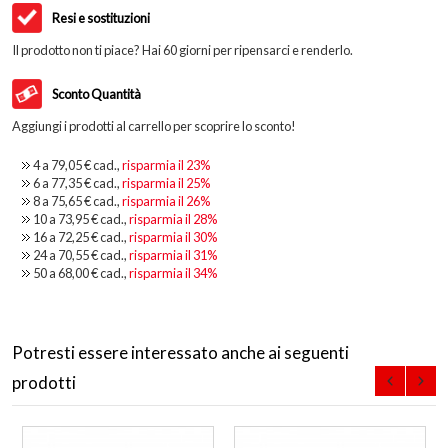
Resi e sostituzioni
Il prodotto non ti piace? Hai 60 giorni per ripensarci e renderlo.
Sconto Quantità
Aggiungi i prodotti al carrello per scoprire lo sconto!
4 a
79,05 €
cad.,
risparmia il
23
%
6 a
77,35 €
cad.,
risparmia il
25
%
8 a
75,65 €
cad.,
risparmia il
26
%
10 a
73,95 €
cad.,
risparmia il
28
%
16 a
72,25 €
cad.,
risparmia il
30
%
24 a
70,55 €
cad.,
risparmia il
31
%
50 a
68,00 €
cad.,
risparmia il
34
%
Potresti essere interessato anche ai seguenti
prodotti