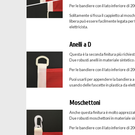
Per le bandiere con il lato inferiore di 
Solitamente si fissa il cappietto al mosc
libera può essere facilmente legata per f
elettricista.
Anelli a D
Questa è la seconda finitura più richies
Due robusti anelli in materiale sintetico
Per le bandiere con il lato inferiore di 
Puoi usarli per appendere la bandiera a u
usando delle fascette in plastica da elett
Moschettoni
Anche questa finitura è molto apprezzat
Due robusti moschettoni in materiale sint
Per le bandiere con il lato inferiore di 