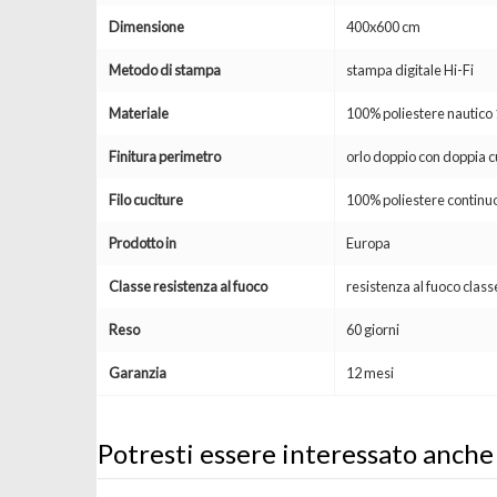
Dimensione
400x600 cm
Metodo di stampa
stampa digitale Hi-Fi
Materiale
100% poliestere nautic
Finitura perimetro
orlo doppio con doppia c
Filo cuciture
100% poliestere continuo
Prodotto in
Europa
Classe resistenza al fuoco
resistenza al fuoco clas
Reso
60 giorni
Garanzia
12 mesi
Potresti essere interessato anche