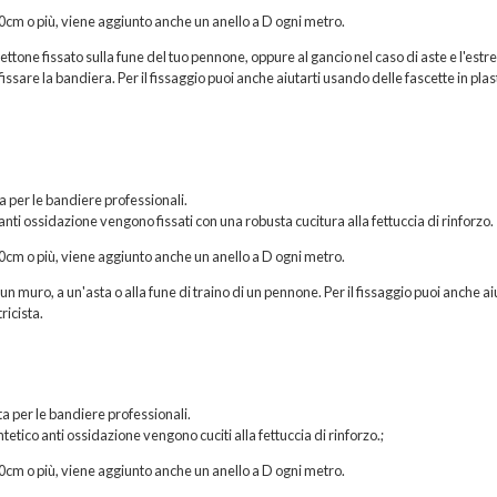
200cm o più, viene aggiunto anche un anello a D ogni metro.
hettone fissato sulla fune del tuo pennone, oppure al gancio nel caso di aste e l'estr
issare la bandiera. Per il fissaggio puoi anche aiutarti usando delle fascette in plas
ta per le bandiere professionali.
 anti ossidazione vengono fissati con una robusta cucitura alla fettuccia di rinforzo.
200cm o più, viene aggiunto anche un anello a D ogni metro.
n muro, a un'asta o alla fune di traino di un pennone. Per il fissaggio puoi anche ai
ricista.
a per le bandiere professionali.
etico anti ossidazione vengono cuciti alla fettuccia di rinforzo.;
200cm o più, viene aggiunto anche un anello a D ogni metro.