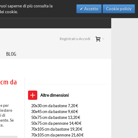
 vuoi saperne di più consulta la
Accetto
Cookie policiy
dei cookie.
Registrati o Accedi
BLOG
 cm da
Altre dimensioni
le per
20x30 cm da bastone 7,20 €
liestere
30x45 cm da bastone 9,60 €
 di
50x75 cm da bastone 13,20 €
mente. Se
50x75 cm da pennone 14,40 €
te.
70x105 cm da bastone 19,20 €
70x105 cm da pennone 21,60 €