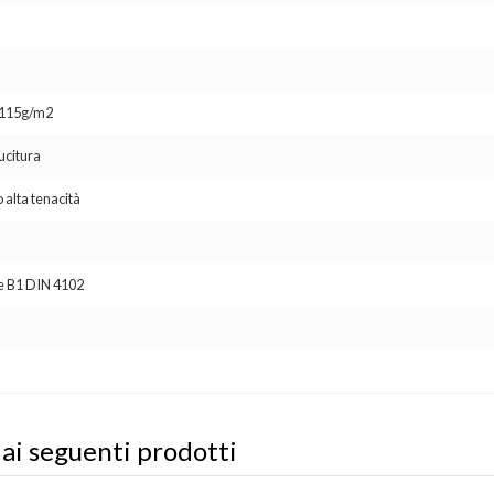
o 115g/m2
ucitura
 alta tenacità
se B1 DIN 4102
 ai seguenti prodotti