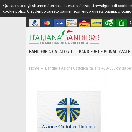
Questo sito o gli strumenti terzi da questo utilizzati si avvalgono di cookie ne
cookie policy. Chiudendo questo banner, scorrendo questa pagina, cliccando 
C
BANDIERE A CATALOGO
BANDIERE PERSONALIZZATE
Home
Bandiera Azione Cattolica Italiana 400x600 cm da p