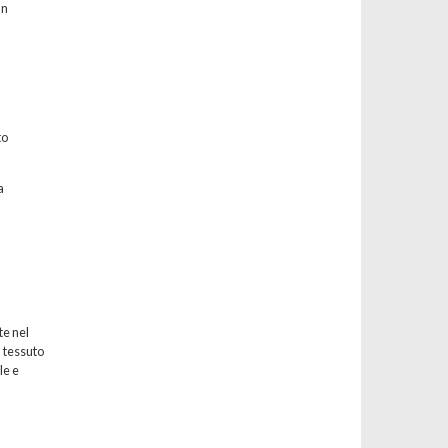
un
to
a
te nel
l tessuto
le e