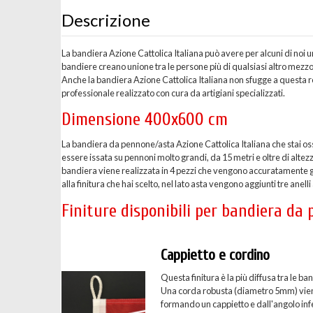
Descrizione
La bandiera Azione Cattolica Italiana può avere per alcuni di noi u
bandiere creano unione tra le persone più di qualsiasi altro mez
Anche la bandiera Azione Cattolica Italiana non sfugge a questa r
professionale realizzato con cura da artigiani specializzati.
Dimensione 400x600 cm
La bandiera da pennone/asta Azione Cattolica Italiana che stai 
essere issata su pennoni molto grandi, da 15 metri e oltre di altezz
bandiera viene realizzata in 4 pezzi che vengono accuratamente g
alla finitura che hai scelto, nel lato asta vengono aggiunti tre anelli
Finiture disponibili per bandiera da
Cappietto e cordino
Questa finitura è la più diffusa tra le
Una corda robusta (diametro 5mm) viene c
formando un cappietto e dall'angolo inf