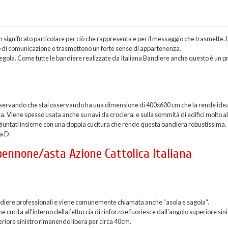
n significato particolare per ciò che rappresenta e per il messaggio che trasmette. 
zo di comunicazione e trasmettono un forte senso di appartenenza.
egola. Come tutte le bandiere realizzate da Italiana Bandiere anche questo è un p
osservando che stai osservando ha una dimensione di 400x600 cm che la rende idea
a. Viene spesso usata anche su navi da crociera, e sulla sommità di edifici molto alt
iuntati insieme con una doppia cucitura che rende questa bandiera robustissima.
 a D.
 pennone/asta Azione Cattolica Italiana
 bandiere professionali e viene comunemente chiamata anche "asola e sagola".
ucita all'interno della fettuccia di rinforzo e fuoriesce dall'angolo superiore sini
eriore sinistro rimanendo libera per circa 40cm.