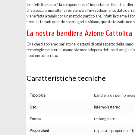
In effetti il tessuto è la componente più importante di una bandier
che assicura una ottima resistenza all'invecchiamento dato dai ragg
viene fatta a telaio con un metodo particolare, infatti la trama è 
normali tessuti quando sono logori si sfilano, questo tessuto non si
La nostra bandiera Azione Cattolica 
Ora che ti abbiamo parlato nei dettagli di ogni aspetto della bandi
tecnologie e materiali usando la manodopera dei nostri artigiani spe
abbiamo descritto:
Caratteristiche tecniche
Tipologia
bandiera da pennone/as
Uso
interno/esterno
Forma
rettangolare
Proporzioni
rispetta le proporzioni 1: