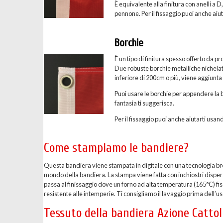
È equivalente alla finitura con anelli a D
pennone. Per il fissaggio puoi anche aiuta
Borchie
È un tipo di finitura spesso offerto da p
Due robuste borchie metalliche nichelate 
inferiore di 200cm o più, viene aggiunta
Puoi usare le borchie per appendere la b
fantasia ti suggerisca.
Per il fissaggio puoi anche aiutarti usand
Come stampiamo le bandiere?
Questa bandiera viene stampata in digitale con una tecnologia breve
mondo della bandiera. La stampa viene fatta con inchiostri dispersi 
passa al finissaggio dove un forno ad alta temperatura (165°C) fis
resistente alle intemperie. Ti consigliamo il lavaggio prima dell’uso
Tessuto della bandiera Azione Cattol