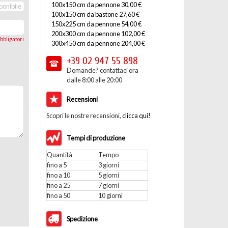
100x150 cm da pennone 30,00 €
ponibile
100x150 cm da bastone 27,60 €
150x225 cm da pennone 54,00 €
200x300 cm da pennone 102,00 €
bbligatori
300x450 cm da pennone 204,00 €
+39 02
947 55 898
Domande? contattaci ora
dalle 8:00 alle 20:00
Recensioni
Scopri le nostre recensioni,
clicca qui!
Tempi di produzione
Quantità
Tempo
fino a 5
3 giorni
fino a 10
5 giorni
fino a 25
7 giorni
fino a 50
10 giorni
Spedizione