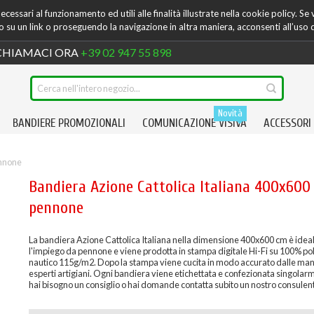
cessari al funzionamento ed utili alle finalità illustrate nella cookie policy. Se
su un link o proseguendo la navigazione in altra maniera, acconsenti all’uso 
HIAMACI ORA
+39 02 947 55 898
Novità
BANDIERE PROMOZIONALI
COMUNICAZIONE VISIVA
ACCESSORI
ennone
Bandiera Azione Cattolica Italiana 400x600
pennone
La bandiera Azione Cattolica Italiana nella dimensione 400x600 cm è idea
l'impiego da pennone e viene prodotta in stampa digitale Hi-Fi su 100% po
nautico 115g/m2. Dopo la stampa viene cucita in modo accurato dalle mani
esperti artigiani. Ogni bandiera viene etichettata e confezionata singolar
hai bisogno un consiglio o hai domande contatta subito un nostro consulen