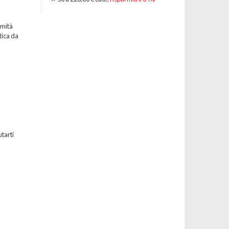
emità
tica da
utarti