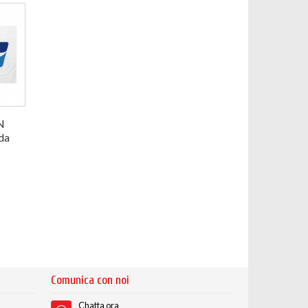
N
da
Comunica con noi
Chatta ora