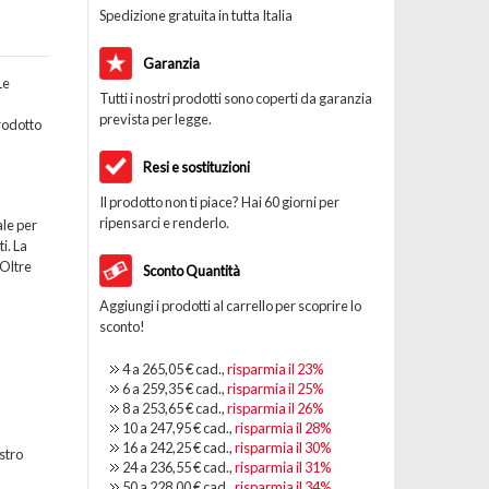
Spedizione gratuita in tutta Italia
Garanzia
Le
Tutti i nostri prodotti sono coperti da garanzia
prevista per legge.
rodotto
Resi e sostituzioni
Il prodotto non ti piace? Hai 60 giorni per
ripensarci e renderlo.
le per
i. La
 Oltre
Sconto Quantità
Aggiungi i prodotti al carrello per scoprire lo
sconto!
4 a
265,05 €
cad.,
risparmia il
23
%
6 a
259,35 €
cad.,
risparmia il
25
%
8 a
253,65 €
cad.,
risparmia il
26
%
10 a
247,95 €
cad.,
risparmia il
28
%
16 a
242,25 €
cad.,
risparmia il
30
%
stro
24 a
236,55 €
cad.,
risparmia il
31
%
50 a
228,00 €
cad.,
risparmia il
34
%