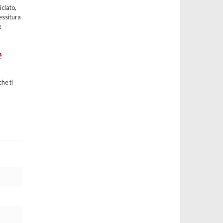
iclato,
essitura
e
e
he ti