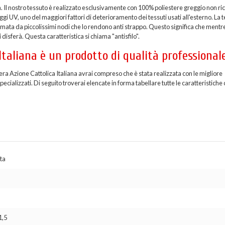
a. Il nostro tessuto è realizzato esclusivamente con 100% poliestere greggio non ric
i UV, uno del maggiori fattori di deterioramento dei tessuti usati all'esterno. La t
formata da piccolissimi nodi che lo rendono anti strappo. Questo significa che mentr
 disferà. Questa caratteristica si chiama "antisfilo".
Italiana è un prodotto di qualità professional
era Azione Cattolica Italiana avrai compreso che è stata realizzata con le migliore
cializzati. Di seguito troverai elencate in forma tabellare tutte le caratteristiche c
ta
1,5