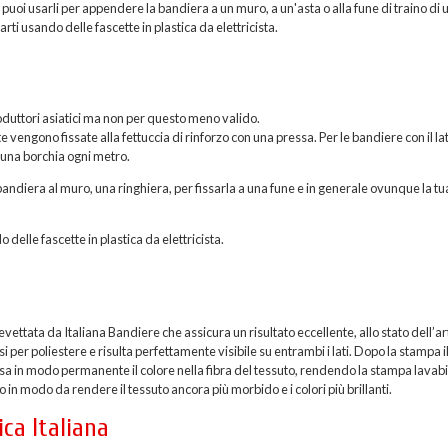
, puoi usarli per appendere la bandiera a un muro, a un'asta o alla fune di traino di 
rti usando delle fascette in plastica da elettricista.
roduttori asiatici ma non per questo meno valido.
vengono fissate alla fettuccia di rinforzo con una pressa. Per le bandiere con il la
 una borchia ogni metro.
andiera al muro, una ringhiera, per fissarla a una fune e in generale ovunque la tu
o delle fascette in plastica da elettricista.
ttata da Italiana Bandiere che assicura un risultato eccellente, allo stato dell’ar
per poliestere e risulta perfettamente visibile su entrambi i lati. Dopo la stampa i
sa in modo permanente il colore nella fibra del tessuto, rendendo la stampa lavabi
 in modo da rendere il tessuto ancora più morbido e i colori più brillanti.
ica Italiana