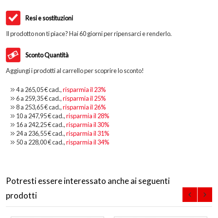
Resi e sostituzioni
Il prodotto non ti piace? Hai 60 giorni per ripensarci e renderlo.
Sconto Quantità
Aggiungi i prodotti al carrello per scoprire lo sconto!
4 a
265,05 €
cad.,
risparmia il
23
%
6 a
259,35 €
cad.,
risparmia il
25
%
8 a
253,65 €
cad.,
risparmia il
26
%
10 a
247,95 €
cad.,
risparmia il
28
%
16 a
242,25 €
cad.,
risparmia il
30
%
24 a
236,55 €
cad.,
risparmia il
31
%
50 a
228,00 €
cad.,
risparmia il
34
%
Potresti essere interessato anche ai seguenti
prodotti