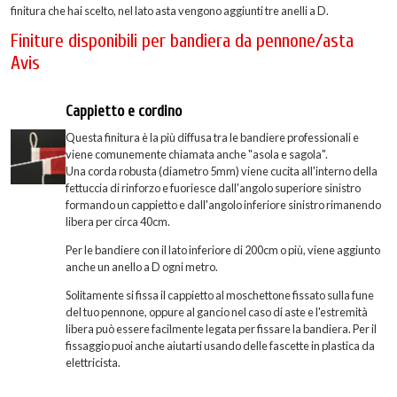
finitura che hai scelto, nel lato asta vengono aggiunti tre anelli a D.
Finiture disponibili per bandiera da pennone/asta
Avis
Cappietto e cordino
Questa finitura è la più diffusa tra le bandiere professionali e
viene comunemente chiamata anche "asola e sagola".
Una corda robusta (diametro 5mm) viene cucita all'interno della
fettuccia di rinforzo e fuoriesce dall'angolo superiore sinistro
formando un cappietto e dall'angolo inferiore sinistro rimanendo
libera per circa 40cm.
Per le bandiere con il lato inferiore di 200cm o più, viene aggiunto
anche un anello a D ogni metro.
Solitamente si fissa il cappietto al moschettone fissato sulla fune
del tuo pennone, oppure al gancio nel caso di aste e l'estremità
libera può essere facilmente legata per fissare la bandiera. Per il
fissaggio puoi anche aiutarti usando delle fascette in plastica da
elettricista.