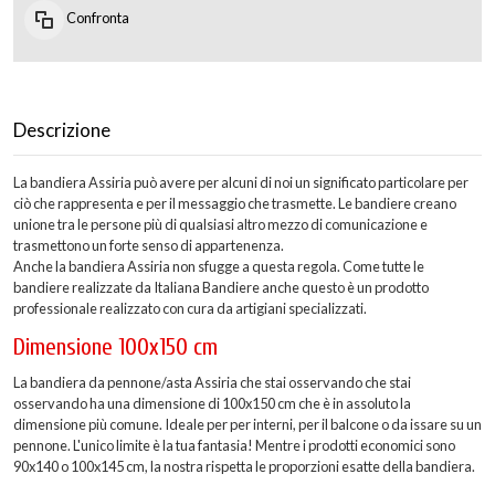
Confronta
Descrizione
La bandiera Assiria può avere per alcuni di noi un significato particolare per
ciò che rappresenta e per il messaggio che trasmette. Le bandiere creano
unione tra le persone più di qualsiasi altro mezzo di comunicazione e
trasmettono un forte senso di appartenenza.
Anche la bandiera Assiria non sfugge a questa regola. Come tutte le
bandiere realizzate da Italiana Bandiere anche questo è un prodotto
professionale realizzato con cura da artigiani specializzati.
Dimensione 100x150 cm
La bandiera da pennone/asta Assiria che stai osservando che stai
osservando ha una dimensione di 100x150 cm che è in assoluto la
dimensione più comune. Ideale per per interni, per il balcone o da issare su un
pennone. L'unico limite è la tua fantasia! Mentre i prodotti economici sono
90x140 o 100x145 cm, la nostra rispetta le proporzioni esatte della bandiera.