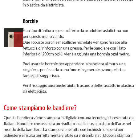
in plastica da elettricista.
Borchie
È un tipo di finitura spesso offerto da produttori asiatici ma non
per questo meno valido.
Due robuste borchie metalliche nichelate vengono fissate alla
fettuccia di rinforzo con una pressa. Per le bandiere con il lato
inferiore di 200cm o più, viene aggiunta una borchia ogni metro.
Puoi usare le borchie per appendere la bandiera al muro, una
ringhiera, per fissarla a una fune e in generale ovunque la tua
fantasia ti suggerisca.
Per il fissaggio puoi anche aiutarti usando delle fascette in plastica
da elettricista.
Come stampiamo le bandiere?
Questa bandiera viene stampata in digitale con una tecnologia brevettata da
Italiana Bandiere che assicura un risultato eccellente, allo stato dell’arte nel
mondo della bandiera. La stampa viene fatta con inchiostri dispersi per
poliestere e risulta perfettamente visibile su entrambi i lati. Dopo la stampa il