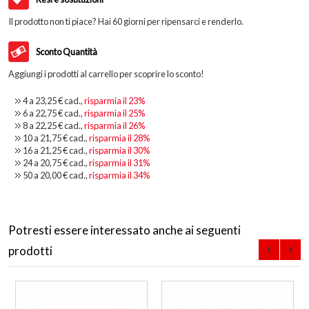
Il prodotto non ti piace? Hai 60 giorni per ripensarci e renderlo.
Sconto Quantità
Aggiungi i prodotti al carrello per scoprire lo sconto!
4 a
23,25 €
cad.,
risparmia il
23
%
6 a
22,75 €
cad.,
risparmia il
25
%
8 a
22,25 €
cad.,
risparmia il
26
%
10 a
21,75 €
cad.,
risparmia il
28
%
16 a
21,25 €
cad.,
risparmia il
30
%
24 a
20,75 €
cad.,
risparmia il
31
%
50 a
20,00 €
cad.,
risparmia il
34
%
Potresti essere interessato anche ai seguenti
prodotti