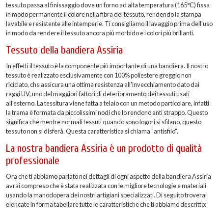
tessuto passa al finissaggio dove un forno ad alta temperatura (165°C) fissa
in modo permanente il colore nella fibra del tessuto, rendendo la stampa
lavabile e resistente alle intemperie. Ti consigliamo il lavaggio prima dell’uso
in modo da rendere il tessuto ancora più morbido e i colori più brillanti.
Tessuto della bandiera Assiria
In effetti il tessuto è la componente più importante di una bandiera. Il nostro
tessuto è realizzato esclusivamente con 100% poliestere greggio non
riciclato, che assicura una ottima resistenza all'invecchiamento dato dai
raggi UV, uno del maggiori fattori di deterioramento dei tessuti usati
all'esterno. La tessitura viene fatta a telaio con un metodo particolare, infatti
la trama è formata da piccolissimi nodi che lo rendono anti strappo. Questo
significa che mentre normali tessuti quando sono logori si sfilano, questo
tessuto non si disferà. Questa caratteristica si chiama "antisfilo".
La nostra bandiera Assiria è un prodotto di qualità
professionale
Ora che ti abbiamo parlato nei dettagli di ogni aspetto della bandiera Assiria
avrai compreso che è stata realizzata con le migliore tecnologie e materiali
usando la manodopera dei nostri artigiani specializzati. Di seguito troverai
elencate in forma tabellare tutte le caratteristiche che ti abbiamo descritto: