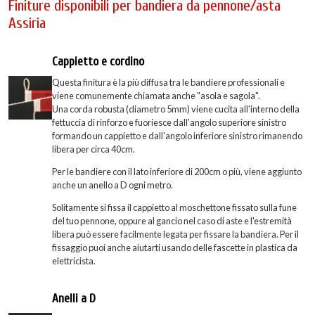
Finiture disponibili per bandiera da pennone/asta
Assiria
Cappietto e cordino
Questa finitura è la più diffusa tra le bandiere professionali e
viene comunemente chiamata anche "asola e sagola".
Una corda robusta (diametro 5mm) viene cucita all'interno della
fettuccia di rinforzo e fuoriesce dall'angolo superiore sinistro
formando un cappietto e dall'angolo inferiore sinistro rimanendo
libera per circa 40cm.
Per le bandiere con il lato inferiore di 200cm o più, viene aggiunto
anche un anello a D ogni metro.
Solitamente si fissa il cappietto al moschettone fissato sulla fune
del tuo pennone, oppure al gancio nel caso di aste e l'estremità
libera può essere facilmente legata per fissare la bandiera. Per il
fissaggio puoi anche aiutarti usando delle fascette in plastica da
elettricista.
Anelli a D