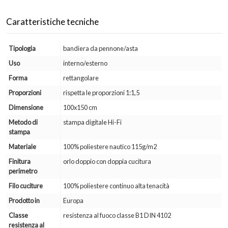
Caratteristiche tecniche
Tipologia
bandiera da pennone/asta
Uso
interno/esterno
Forma
rettangolare
Proporzioni
rispetta le proporzioni 1:1,5
Dimensione
100x150 cm
Metodo di
stampa digitale Hi-Fi
stampa
Materiale
100% poliestere nautico 115g/m2
Finitura
orlo doppio con doppia cucitura
perimetro
Filo cuciture
100% poliestere continuo alta tenacità
Prodotto in
Europa
Classe
resistenza al fuoco classe B1 DIN 4102
resistenza al