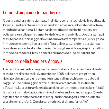
Come stampiamo le bandiere?
Questa bandiera viene stampata in digitale con una tecnologia brevettata da
Italiana Bandiere che assicura un risultato eccellente, allo stato dell’arte nel
mondo della bandiera. La stampa viene fatta con inchiostri dispersi per
poliestere e risulta perfettamente visibile su entrambi i lati. Dopo la stampa il
tessuto passa al finissaggio dove un forno ad alta temperatura (165°C) fissa
in modo permanente il colore nella fibra del tessuto, rendendo la stampa
lavabile e resistente alle intemperie. Ti consigliamo il lavaggio prima dell’uso
in modo da rendere il tessuto ancora più morbido e i colori più brillanti.
Tessuto della bandiera Argovia
In effetti il tessuto è la componente più importante di una bandiera. Il nostro
tessuto è realizzato esclusivamente con 100% poliestere greggio non
riciclato, che assicura una ottima resistenza all'invecchiamento dato dai
raggi UV, uno del maggiori fattori di deterioramento dei tessuti usati
all'esterno. La tessitura viene fatta a telaio con un metodo particolare, infatti
la trama è formata da piccolissimi nodi che lo rendono anti strappo. Questo
significa che mentre normali tessuti quando sono logori si sfilano, questo
tessuto non si disferà. Questa caratteristica si chiama "antisfilo".