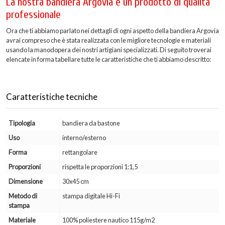
La nostra bandiera Argovia è un prodotto di qualità
professionale
Ora che ti abbiamo parlato nei dettagli di ogni aspetto della bandiera Argovia
avrai compreso che è stata realizzata con le migliore tecnologie e materiali
usando la manodopera dei nostri artigiani specializzati. Di seguito troverai
elencate in forma tabellare tutte le caratteristiche che ti abbiamo descritto:
Caratteristiche tecniche
Tipologia
bandiera da bastone
Uso
interno/esterno
Forma
rettangolare
Proporzioni
rispetta le proporzioni 1:1,5
Dimensione
30x45 cm
Metodo di
stampa digitale Hi-Fi
stampa
Materiale
100% poliestere nautico 115g/m2