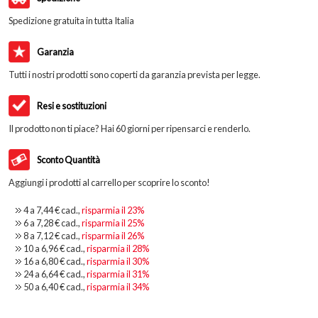
Spedizione gratuita in tutta Italia
Garanzia
Tutti i nostri prodotti sono coperti da garanzia prevista per legge.
Resi e sostituzioni
Il prodotto non ti piace? Hai 60 giorni per ripensarci e renderlo.
Sconto Quantità
Aggiungi i prodotti al carrello per scoprire lo sconto!
4 a
7,44 €
cad.,
risparmia il
23
%
6 a
7,28 €
cad.,
risparmia il
25
%
8 a
7,12 €
cad.,
risparmia il
26
%
10 a
6,96 €
cad.,
risparmia il
28
%
16 a
6,80 €
cad.,
risparmia il
30
%
24 a
6,64 €
cad.,
risparmia il
31
%
50 a
6,40 €
cad.,
risparmia il
34
%