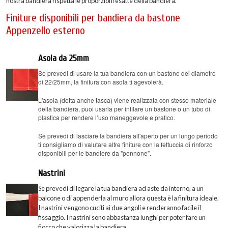
nostra bandiera rispetta le proporzioni esatte della bandiera.
Finiture disponibili per bandiera da bastone
Appenzello esterno
Asola da 25mm
Se prevedi di usare la tua bandiera con un bastone del diametro
di 22/25mm, la finitura con asola ti agevolerà.
L'asola (detta anche tasca) viene realizzata con stesso materiale
della bandiera, puoi usarla per infilare un bastone o un tubo di
plastica per rendere l’uso maneggevole e pratico.
Se prevedi di lasciare la bandiera all'aperto per un lungo periodo
ti consigliamo di valutare altre finiture con la fettuccia di rinforzo
disponibili per le bandiere da "pennone”.
Nastrini
Se prevedi di legare la tua bandiera ad aste da interno, a un
balcone o di appenderla al muro allora questa è la finitura ideale.
I nastrini vengono cuciti ai due angoli e renderanno facile il
fissaggio. I nastrini sono abbastanza lunghi per poter fare un
fiocco che valorizza la bandiera.