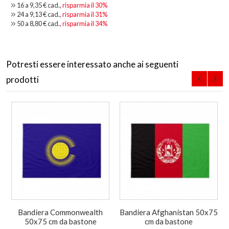
16 a
9,35 €
cad.,
risparmia il
30
%
24 a
9,13 €
cad.,
risparmia il
31
%
50 a
8,80 €
cad.,
risparmia il
34
%
Potresti essere interessato anche ai seguenti
prodotti
Bandiera Commonwealth
Bandiera Afghanistan 50x75
50x75 cm da bastone
cm da bastone