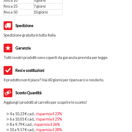
fino a 10
5 giorni
fino a 25
7 giorni
fino a 50
10 giorni
Spedizione
Spedizione gratuita in tutta Italia
Garanzia
Tutti i nostri prodotti sono coperti da garanzia prevista per legge.
Resi e sostituzioni
Il prodotto non ti piace? Hai 60 giorni per ripensarci e renderlo.
Sconto Quantità
Aggiungi i prodotti al carrello per scoprire lo sconto!
4 a
10,23 €
cad.,
risparmia il
23
%
6 a
10,01 €
cad.,
risparmia il
25
%
8 a
9,79 €
cad.,
risparmia il
26
%
10 a
9,57 €
cad.,
risparmia il
28
%