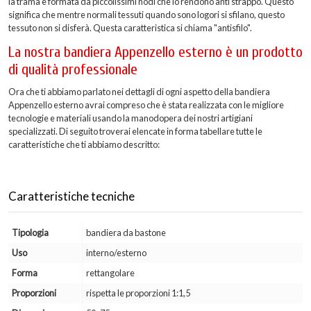
la trama è formata da piccolissimi nodi che lo rendono anti strappo. Questo
significa che mentre normali tessuti quando sono logori si sfilano, questo
tessuto non si disferà. Questa caratteristica si chiama "antisfilo".
La nostra bandiera Appenzello esterno è un prodotto
di qualità professionale
Ora che ti abbiamo parlato nei dettagli di ogni aspetto della bandiera
Appenzello esterno avrai compreso che è stata realizzata con le migliore
tecnologie e materiali usando la manodopera dei nostri artigiani
specializzati. Di seguito troverai elencate in forma tabellare tutte le
caratteristiche che ti abbiamo descritto:
Caratteristiche tecniche
Tipologia
bandiera da bastone
Uso
interno/esterno
Forma
rettangolare
Proporzioni
rispetta le proporzioni 1:1,5