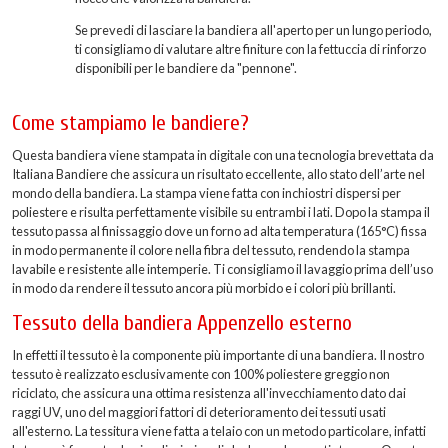
Se prevedi di lasciare la bandiera all'aperto per un lungo periodo,
ti consigliamo di valutare altre finiture con la fettuccia di rinforzo
disponibili per le bandiere da "pennone".
Come stampiamo le bandiere?
Questa bandiera viene stampata in digitale con una tecnologia brevettata da
Italiana Bandiere che assicura un risultato eccellente, allo stato dell’arte nel
mondo della bandiera. La stampa viene fatta con inchiostri dispersi per
poliestere e risulta perfettamente visibile su entrambi i lati. Dopo la stampa il
tessuto passa al finissaggio dove un forno ad alta temperatura (165°C) fissa
in modo permanente il colore nella fibra del tessuto, rendendo la stampa
lavabile e resistente alle intemperie. Ti consigliamo il lavaggio prima dell’uso
in modo da rendere il tessuto ancora più morbido e i colori più brillanti.
Tessuto della bandiera Appenzello esterno
In effetti il tessuto è la componente più importante di una bandiera. Il nostro
tessuto è realizzato esclusivamente con 100% poliestere greggio non
riciclato, che assicura una ottima resistenza all'invecchiamento dato dai
raggi UV, uno del maggiori fattori di deterioramento dei tessuti usati
all'esterno. La tessitura viene fatta a telaio con un metodo particolare, infatti