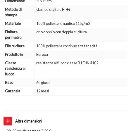
Dimensione
50x75 cm
Metodo di
stampa digitale Hi-Fi
stampa
Materiale
100% poliestere nautico 115g/m2
Finitura
orlo doppio con doppia cucitura
perimetro
Filo cuciture
100% poliestere continuo alta tenacità
Prodotto in
Europa
Classe
resistenza al fuoco classe B1 DIN 4102
resistenza al
fuoco
Reso
60 giorni
Garanzia
12 mesi
Altre dimensioni
20x30 cm da bastone 7,20 €