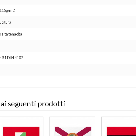
o 115g/m2
ucitura
 alta tenacità
se B1 DIN 4102
 ai seguenti prodotti