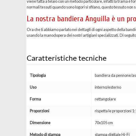
viene fatta a telaio con un metodo particolare, infatti la trama è 
normali tessuti quando sono logori si sfilano, questo tessuto non si
La nostra bandiera Anguilla è un pro
Ora che ti abbiamo parlato nei dettagli di ogni aspetto della bandi
usando la manodopera dei nostri artigiani specializzati. Di seguito 
Caratteristiche tecniche
Tipologia
bandiera da pennone/as
Uso
interno/esterno
Forma
rettangolare
Proporzioni
rispetta le proporzioni 1:
Dimensione
70x105 cm
Metodo di stampa
stampa digitale Hi-Fi