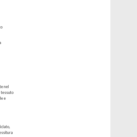
to
a
te nel
l tessuto
le e
iclato,
essitura