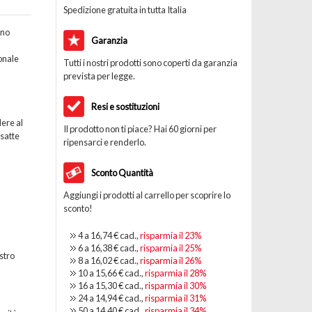
Spedizione gratuita in tutta Italia
ano
Garanzia
onale
Tutti i nostri prodotti sono coperti da garanzia
prevista per legge.
Resi e sostituzioni
ere al
Il prodotto non ti piace? Hai 60 giorni per
esatte
ripensarci e renderlo.
Sconto Quantità
Aggiungi i prodotti al carrello per scoprire lo
sconto!
4 a
16,74 €
cad.,
risparmia il
23
%
6 a
16,38 €
cad.,
risparmia il
25
%
stro
8 a
16,02 €
cad.,
risparmia il
26
%
10 a
15,66 €
cad.,
risparmia il
28
%
16 a
15,30 €
cad.,
risparmia il
30
%
24 a
14,94 €
cad.,
risparmia il
31
%
50 a
14,40 €
cad.,
risparmia il
34
%