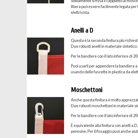
Solitamente si fissa il cappietto al mosc
libera può essere facilmente legata per f
elettricista.
Anelli a D
Questa è la seconda finitura più richies
Due robusti anelli in materiale sintetico
Per le bandiere con il lato inferiore di 
Puoi usarli per appendere la bandiera a u
usando delle fascette in plastica da elett
Moschettoni
Anche questa finitura è molto apprezzat
Due robusti moschettoni in materiale sint
Per le bandiere con il lato inferiore di 
È equivalente alla finitura con anelli a D
pennone. Per il fissaggio puoi anche aiuta