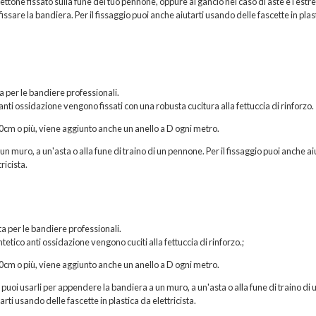
hettone fissato sulla fune del tuo pennone, oppure al gancio nel caso di aste e l'estr
issare la bandiera. Per il fissaggio puoi anche aiutarti usando delle fascette in plas
ta per le bandiere professionali.
 anti ossidazione vengono fissati con una robusta cucitura alla fettuccia di rinforzo.
200cm o più, viene aggiunto anche un anello a D ogni metro.
n muro, a un'asta o alla fune di traino di un pennone. Per il fissaggio puoi anche ai
ricista.
a per le bandiere professionali.
etico anti ossidazione vengono cuciti alla fettuccia di rinforzo.;
200cm o più, viene aggiunto anche un anello a D ogni metro.
, puoi usarli per appendere la bandiera a un muro, a un'asta o alla fune di traino di 
rti usando delle fascette in plastica da elettricista.