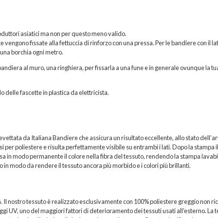
roduttori asiatici ma non per questo meno valido.
vengono fissate alla fettuccia di rinforzo con una pressa. Per le bandiere con il la
 una borchia ogni metro.
andiera al muro, una ringhiera, per fissarla a una fune e in generale ovunque la tu
o delle fascette in plastica da elettricista.
ttata da Italiana Bandiere che assicura un risultato eccellente, allo stato dell’ar
per poliestere e risulta perfettamente visibile su entrambi i lati. Dopo la stampa i
sa in modo permanente il colore nella fibra del tessuto, rendendo la stampa lavabi
 in modo da rendere il tessuto ancora più morbido e i colori più brillanti.
a. Il nostro tessuto è realizzato esclusivamente con 100% poliestere greggio non ric
i UV, uno del maggiori fattori di deterioramento dei tessuti usati all'esterno. La t