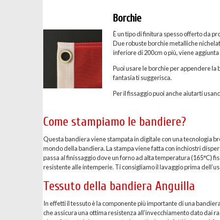
Borchie
È un tipo di finitura spesso offerto da p
Due robuste borchie metalliche nichelate 
inferiore di 200cm o più, viene aggiunta
Puoi usare le borchie per appendere la b
fantasia ti suggerisca.
Per il fissaggio puoi anche aiutarti usand
Come stampiamo le bandiere?
Questa bandiera viene stampata in digitale con una tecnologia breve
mondo della bandiera. La stampa viene fatta con inchiostri dispersi 
passa al finissaggio dove un forno ad alta temperatura (165°C) fis
resistente alle intemperie. Ti consigliamo il lavaggio prima dell’uso
Tessuto della bandiera Anguilla
In effetti il tessuto è la componente più importante di una bandier
che assicura una ottima resistenza all'invecchiamento dato dai ragg