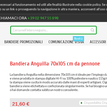
cessari al funzionamento ed utili alle finalità illustrate nella cookie policy. Se
su un link o proseguendo la navigazione in altra maniera, acconsenti all’uso 
HIAMACI ORA
+39 02 947 55 898
Novità
BANDIERE PROMOZIONALI
COMUNICAZIONE VISIVA
ACCESSORI
Bandiera Anguilla 70x105 cm da pennone
La bandiera Anguilla nella dimensione 70x105 cm è ideale per l'impiego 
e viene prodotta in stampa digitale Hi-Fi su 100% poliestere nautico 115g
la stampa viene cucita in modo accurato dalle mani di esperti artigiani. Og
bandiera viene etichettata e confezionata singolarmente. Se hai bisogno un
o hai domande contatta subito un nostro consulente.
Disponibilità:
Dis
21,60 €