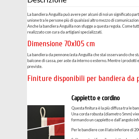
La bandiera Anguilla può avere per alcuni di noi un significato pa
unione tra le persone più di qualsiasi altro mezzo di comunicazio
Anche la bandiera Anguilla non sfugge a questa regola. Come tutt
realizzato con cura da artigiani specializzati.
Dimensione 70x105 cm
La bandiera da pennone/asta Anguilla che stai osservando che st
balcone di cassa, per aste da interno o esterno. Mentre i prodotti
previste.
Finiture disponibili per bandiera da
Cappietto e cordino
Questa finitura è la più diffusa tra le
Una corda robusta (diametro 5mm) viene c
formando un cappietto e dall'angolo inf
Per le bandiere con il lato inferiore di 