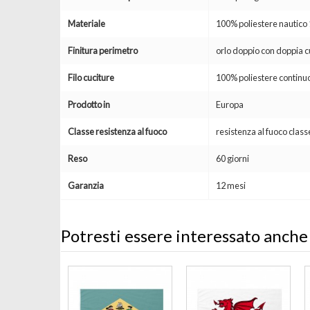
Materiale
100% poliestere nautic
Finitura perimetro
orlo doppio con doppia c
Filo cuciture
100% poliestere continuo
Prodotto in
Europa
Classe resistenza al fuoco
resistenza al fuoco clas
Reso
60 giorni
Garanzia
12 mesi
Potresti essere interessato anche