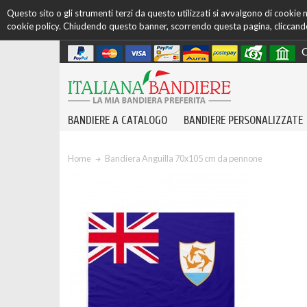
Questo sito o gli strumenti terzi da questo utilizzati si avvalgono di cookie ne
cookie policy. Chiudendo questo banner, scorrendo questa pagina, cliccando 
C
BANDIERE A CATALOGO
BANDIERE PERSONALIZZATE
Home
Bandiera Anguilla 70x105 cm da pennone