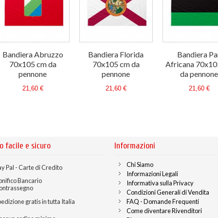
Bandiera Abruzzo
Bandiera Florida
Bandiera Pa
70x105 cm da
70x105 cm da
Africana 70x10
pennone
pennone
da pennon
21,60 €
21,60 €
21,60 €
o facile e sicuro
Informazioni
Chi Siamo
y Pal - Carte di Credito
Informazioni Legali
onifico Bancario
Informativa sulla Privacy
ontrassegno
Condizioni Generali di Vendita
edizione gratis in tutta Italia
FAQ - Domande Frequenti
Come diventare Rivenditori