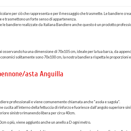
rticolare per ciò che rappresenta e per il messaggio che trasmette. Le bandiere cre
ne e trasmettono un forte senso di appartenenza.
e le bandiere realizzate da Italiana Bandiere anche questo è un prodotto professi
ai osservando ha una dimensione di 70x105 cm, ideale per la tua barca, da append
 economici solitamente sono 70x100 cm, la nostra bandiera rispetta le proporzioni 
 pennone/asta Anguilla
 bandiere professionali e viene comunemente chiamata anche "asola e sagola".
ucita all'interno della fettuccia di rinforzo e fuoriesce dall'angolo superiore sini
eriore sinistro rimanendo libera per circa 40cm.
200cm o più, viene aggiunto anche un anello a D ogni metro.