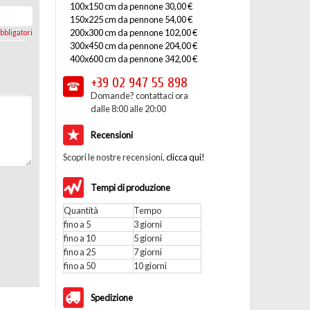
100x150 cm da pennone 30,00 €
150x225 cm da pennone 54,00 €
200x300 cm da pennone 102,00 €
bbligatori
300x450 cm da pennone 204,00 €
400x600 cm da pennone 342,00 €
+39 02
947 55 898
Domande? contattaci ora
dalle 8:00 alle 20:00
Recensioni
Scopri le nostre recensioni,
clicca qui!
Tempi di produzione
Quantità
Tempo
fino a 5
3 giorni
fino a 10
5 giorni
fino a 25
7 giorni
fino a 50
10 giorni
Spedizione