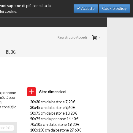
 vuoi saperne di più consulta la
Accetto
Cookie policiy
dei cookie.
Registrati o Accedi
BLOG
Altre dimensioni
da pennone
/m2. Dopo
20x30 cm da bastone 7,20 €
ni
 consiglio
30x45 cm da bastone 9,60 €
50x75 cm da bastone 13,20 €
50x75 cm da pennone 14,40 €
70x105 cm da bastone 19,20 €
ponibile
100x150 cm da bastone 27,60 €