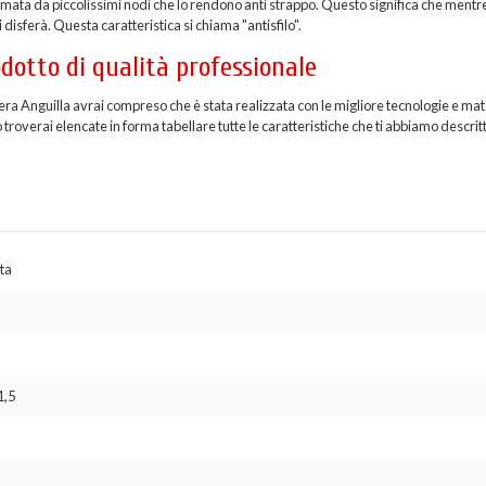
formata da piccolissimi nodi che lo rendono anti strappo. Questo significa che mentr
 disferà. Questa caratteristica si chiama "antisfilo".
dotto di qualità professionale
era Anguilla avrai compreso che è stata realizzata con le migliore tecnologie e mate
troverai elencate in forma tabellare tutte le caratteristiche che ti abbiamo descritt
ta
1,5