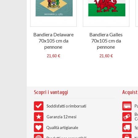
Bandiera Delaware
Bandiera Galles
70x105 cm da
70x105 cm da
pennone
pennone
21,60 €
21,60 €
Scopri i vantaggi
Acquist
Soddisfatti o rimborsati
Pa
B
Garanzia 12 mesi
C
Qualità artigianale
Sp