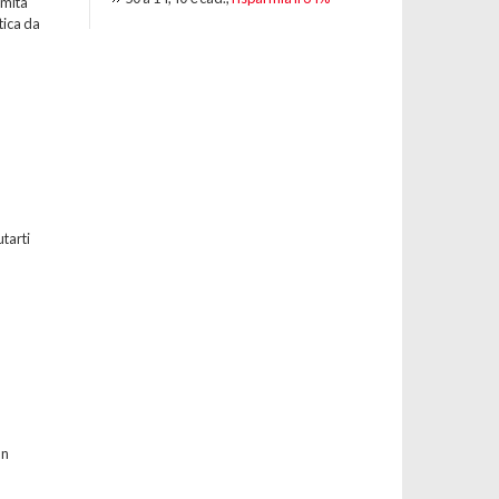
emità
tica da
utarti
un