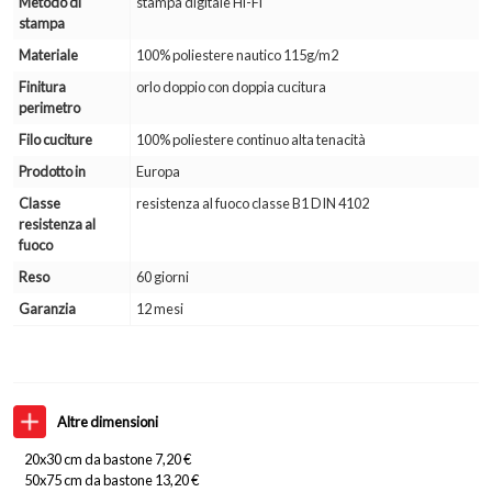
Metodo di
stampa digitale Hi-Fi
stampa
Materiale
100% poliestere nautico 115g/m2
Finitura
orlo doppio con doppia cucitura
perimetro
Filo cuciture
100% poliestere continuo alta tenacità
Prodotto in
Europa
Classe
resistenza al fuoco classe B1 DIN 4102
resistenza al
fuoco
Reso
60 giorni
Garanzia
12 mesi
Altre dimensioni
20x30 cm da bastone 7,20 €
50x75 cm da bastone 13,20 €