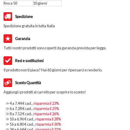
fino a 50
10 giorni
Spedizione
Spedizione gratuita in tutta Italia
Garanzia
Tutti i nostri prodotti sono coperti da garanzia prevista per legge.
Resi e sostituzioni
Il prodotto non ti piace? Hai 60 giorni per ripensarci e renderlo.
Sconto Quantità
Aggiungi i prodotti al carrello per scoprire lo sconto!
4 a
7,44 €
cad.,
risparmia il
23
%
6 a
7,28 €
cad.,
risparmia il
25
%
8 a
7,12 €
cad.,
risparmia il
26
%
10 a
6,96 €
cad.,
risparmia il
28
%
16 a
6,80 €
cad.,
risparmia il
30
%
24 a
6,64 €
cad.,
risparmia il
31
%