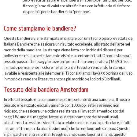
Se prevedi di lasciare la bandiera all'aperto per un lungo periodo,
ti consigliamo di valutare altre finiture con la fettuccia di rinforzo
disponibili per le bandiere da "pennone".
Come stampiamo le bandiere?
Questa bandiera viene stampata in digitale con una tecnologia brevettata da
Italiana Bandiere che assicura un risultato eccellente, allo stato dell’arte nel
mondo della bandiera. La stampa viene fatta con inchiostri dispersi per
poliestere e risulta perfettamente visibile su entrambi i lati. Dopo la stampa il
tessuto passa al finissaggio dove un forno ad alta temperatura (165°C) fissa
in modo permanente il colore nella fibra del tessuto, rendendo la stampa
lavabile e resistente alle intemperie. Ti consigliamo il lavaggio prima dell’uso
in modo da rendere il tessuto ancora più morbido e i colori più brillanti.
Tessuto della bandiera Amsterdam
In effetti il tessuto è la componente più importante di una bandiera. Il nostro
tessuto è realizzato esclusivamente con 100% poliestere greggio non
riciclato, che assicura una ottima resistenza all'invecchiamento dato dai
raggi UV, uno del maggiori fattori di deterioramento dei tessuti usati
all'esterno. La tessitura viene fatta a telaio con un metodo particolare, infatti
la trama è formata da piccolissimi nodi che lo rendono anti strappo. Questo
significa che mentre normali tessuti quando sono logori si sfilano, questo