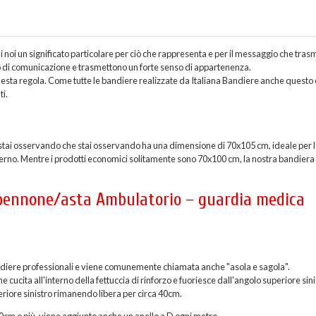
oi un significato particolare per ciò che rappresenta e per il messaggio che trasm
zo di comunicazione e trasmettono un forte senso di appartenenza.
sta regola. Come tutte le bandiere realizzate da Italiana Bandiere anche questo 
i.
ai osservando che stai osservando ha una dimensione di 70x105 cm, ideale per l
terno. Mentre i prodotti economici solitamente sono 70x100 cm, la nostra bandiera 
a pennone/asta Ambulatorio – guardia medica
 bandiere professionali e viene comunemente chiamata anche "asola e sagola".
ucita all'interno della fettuccia di rinforzo e fuoriesce dall'angolo superiore sini
eriore sinistro rimanendo libera per circa 40cm.
200cm o più, viene aggiunto anche un anello a D ogni metro.