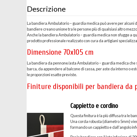
Descrizione
La bandiera Ambulatorio – guardia medica può avere per alcuni di n
bandiere creano unione tra le persone più di qualsiasi altro mez
Anche la bandiera Ambulatorio – guardia medica non sfugge a que
prodotto professionale realizzato con cura da artigiani specializzat
Dimensione 70x105 cm
La bandiera da pennone/asta Ambulatorio – guardia medica che st
barca, da appendere al balcone di cassa, per aste da interno o es
le proporzioni esatte previste.
Finiture disponibili per bandiera d
Cappietto e cordino
Questa finitura è la più diffusa tra le
Una corda robusta (diametro 5mm) viene c
formando un cappietto e dall'angolo inf
Per le bandiere con il lato inferiore di 