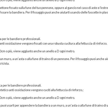
hettone fissato sulla fune del tuo pennone, oppure al gancio nel caso di aste e l'estr
issare la bandiera. Per il fissaggio puoi anche aiutarti usando delle fascette in plas
ta per le bandiere professionali.
 anti ossidazione vengono fissati con una robusta cucitura alla fettuccia di rinforzo.
200cm o più, viene aggiunto anche un anello a D ogni metro.
n muro, a un'asta o alla fune di traino di un pennone. Per il fissaggio puoi anche ai
ricista.
a per le bandiere professionali.
etico anti ossidazione vengono cuciti alla fettuccia di rinforzo.;
200cm o più, viene aggiunto anche un anello a D ogni metro.
, puoi usarli per appendere la bandiera a un muro, a un'asta o alla fune di traino di 