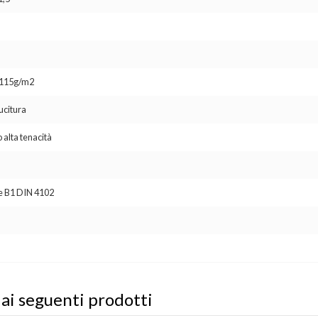
o 115g/m2
ucitura
 alta tenacità
se B1 DIN 4102
 ai seguenti prodotti