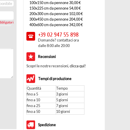
100x150 cm da pennone 30,00 €
ponibile
150x225 cm da pennone 54,00 €
200x300 cm da pennone 102,00 €
300x450 cm da pennone 204,00 €
bbligatori
400x600 cm da pennone 342,00 €
+39 02
947 55 898
Domande? contattaci ora
dalle 8:00 alle 20:00
Recensioni
Scopri le nostre recensioni,
clicca qui!
Tempi di produzione
Quantità
Tempo
fino a 5
3 giorni
fino a 10
5 giorni
fino a 25
7 giorni
fino a 50
10 giorni
Spedizione