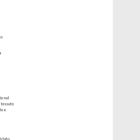
to
a
te nel
l tessuto
le e
iclato,