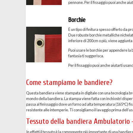
pennone. Per il fissaggio puoi anche aiuta
Borchie
È un tipo di finitura spesso offerto da p
Due robuste borchie metalliche nichelate 
inferiore di 200cm o più, viene aggiunta
Puoi usare le borchie per appendere la b
fantasia ti suggerisca.
Per il fissaggio puoi anche aiutarti usand
Come stampiamo le bandiere?
Questa bandiera viene stampata in digitale con una tecnologia breve
mondo della bandiera. La stampa viene fatta con inchiostri dispersi 
passa al finissaggio dove un forno ad alta temperatura (165°C) fis
resistente alle intemperie. Ti consigliamo il lavaggio prima dell’uso
Tessuto della bandiera Ambulatorio 
In effetti il tessuto è la componente più importante di una bandier