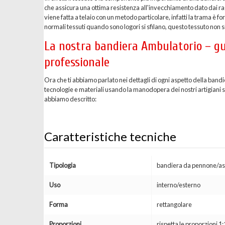
che assicura una ottima resistenza all'invecchiamento dato dai ragg
viene fatta a telaio con un metodo particolare, infatti la trama è 
normali tessuti quando sono logori si sfilano, questo tessuto non si
La nostra bandiera Ambulatorio – gu
professionale
Ora che ti abbiamo parlato nei dettagli di ogni aspetto della ban
tecnologie e materiali usando la manodopera dei nostri artigiani spe
abbiamo descritto:
Caratteristiche tecniche
Tipologia
bandiera da pennone/as
Uso
interno/esterno
Forma
rettangolare
Proporzioni
rispetta le proporzioni 1: