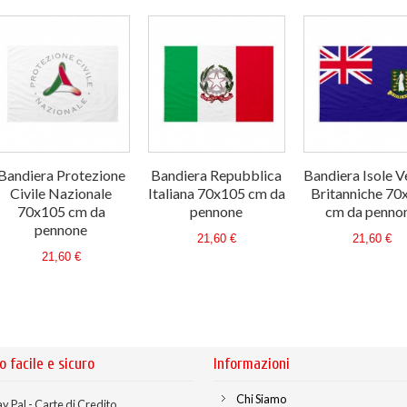
Bandiera Protezione
Bandiera Repubblica
Bandiera Isole V
Civile Nazionale
Italiana 70x105 cm da
Britanniche 70
70x105 cm da
pennone
cm da penno
pennone
21,60 €
21,60 €
21,60 €
o facile e sicuro
Informazioni
Chi Siamo
y Pal - Carte di Credito