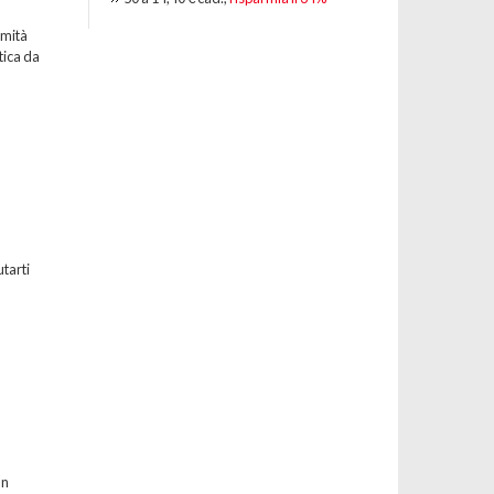
emità
tica da
utarti
un