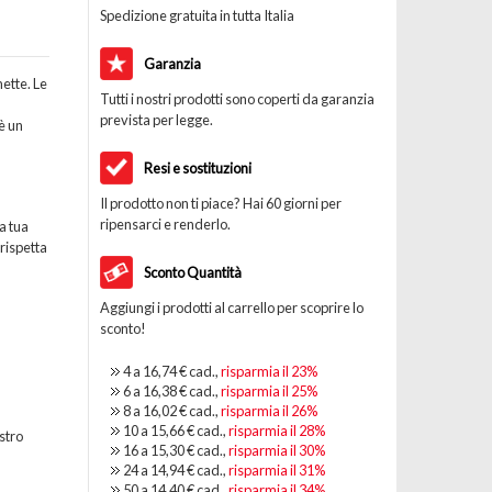
Spedizione gratuita in tutta Italia
Garanzia
ette. Le
Tutti i nostri prodotti sono coperti da garanzia
prevista per legge.
è un
Resi e sostituzioni
Il prodotto non ti piace? Hai 60 giorni per
ripensarci e renderlo.
a tua
rispetta
Sconto Quantità
Aggiungi i prodotti al carrello per scoprire lo
sconto!
4 a
16,74 €
cad.,
risparmia il
23
%
6 a
16,38 €
cad.,
risparmia il
25
%
8 a
16,02 €
cad.,
risparmia il
26
%
10 a
15,66 €
cad.,
risparmia il
28
%
stro
16 a
15,30 €
cad.,
risparmia il
30
%
24 a
14,94 €
cad.,
risparmia il
31
%
50 a
14,40 €
cad.,
risparmia il
34
%