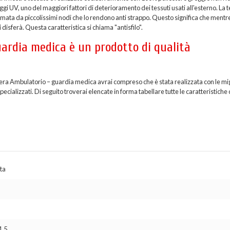
i UV, uno del maggiori fattori di deterioramento dei tessuti usati all'esterno. La t
formata da piccolissimi nodi che lo rendono anti strappo. Questo significa che mentr
 disferà. Questa caratteristica si chiama "antisfilo".
ardia medica è un prodotto di qualità
diera Ambulatorio – guardia medica avrai compreso che è stata realizzata con le mi
cializzati. Di seguito troverai elencate in forma tabellare tutte le caratteristiche c
ta
1,5