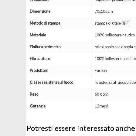
Dimensione
70x105 cm
Metodo di stampa
stampa digitale Hi-Fi
Materiale
100% poliestere nautic
Finitura perimetro
orlo doppio con doppia c
Filo cuciture
100% poliestere continuo
Prodotto in
Europa
Classe resistenza al fuoco
resistenza al fuoco clas
Reso
60 giorni
Garanzia
12 mesi
Potresti essere interessato anche