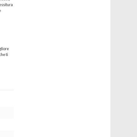
essitura
e
gliore
he ti