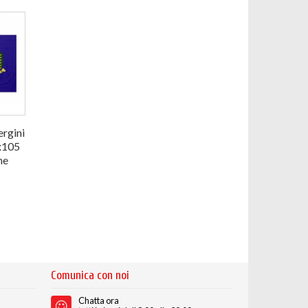
ergini
x105
ne
Comunica con noi
Chatta ora