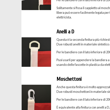
Solitamente si fissa il cappietto al mosc
libera può essere facilmente legata per f
elettricista.
Anelli a D
Questa è la seconda finitura più richies
Due robusti anelli in materiale sintetico
Per le bandiere con il lato inferiore di 
Puoi usarli per appendere la bandiera a u
usando delle fascette in plastica da elett
Moschettoni
Anche questa finitura è molto apprezzat
Due robusti moschettoni in materiale sint
Per le bandiere con il lato inferiore di 
È equivalente alla finitura con anelli a D