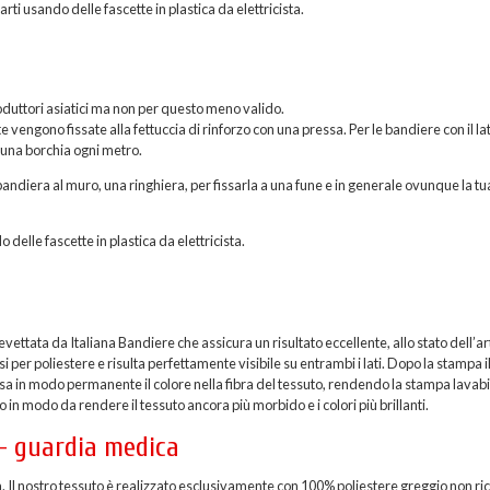
rti usando delle fascette in plastica da elettricista.
roduttori asiatici ma non per questo meno valido.
vengono fissate alla fettuccia di rinforzo con una pressa. Per le bandiere con il la
 una borchia ogni metro.
andiera al muro, una ringhiera, per fissarla a una fune e in generale ovunque la tu
o delle fascette in plastica da elettricista.
ttata da Italiana Bandiere che assicura un risultato eccellente, allo stato dell’ar
per poliestere e risulta perfettamente visibile su entrambi i lati. Dopo la stampa i
sa in modo permanente il colore nella fibra del tessuto, rendendo la stampa lavabi
 in modo da rendere il tessuto ancora più morbido e i colori più brillanti.
– guardia medica
a. Il nostro tessuto è realizzato esclusivamente con 100% poliestere greggio non ric