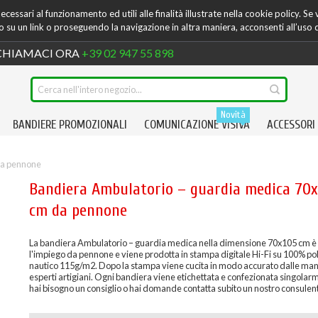
cessari al funzionamento ed utili alle finalità illustrate nella cookie policy. Se
su un link o proseguendo la navigazione in altra maniera, acconsenti all’uso 
HIAMACI ORA
+39 02 947 55 898
Novità
BANDIERE PROMOZIONALI
COMUNICAZIONE VISIVA
ACCESSORI
da pennone
Bandiera Ambulatorio – guardia medica 70
cm da pennone
La bandiera Ambulatorio – guardia medica nella dimensione 70x105 cm è 
l'impiego da pennone e viene prodotta in stampa digitale Hi-Fi su 100% po
nautico 115g/m2. Dopo la stampa viene cucita in modo accurato dalle mani
esperti artigiani. Ogni bandiera viene etichettata e confezionata singolar
hai bisogno un consiglio o hai domande contatta subito un nostro consulen