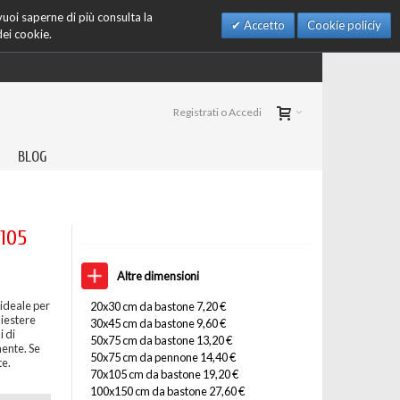
 vuoi saperne di più consulta la
Accetto
Cookie policiy
dei cookie.
Registrati o Accedi
BLOG
x105
Altre dimensioni
ideale per
20x30 cm da bastone 7,20 €
liestere
30x45 cm da bastone 9,60 €
 di
50x75 cm da bastone 13,20 €
mente. Se
50x75 cm da pennone 14,40 €
te.
70x105 cm da bastone 19,20 €
100x150 cm da bastone 27,60 €