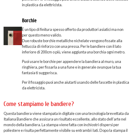
in plastica da elettricista.
Borchie
È un tipo di finitura spesso offerto da produttori asiatici ma non
per questo meno valido.
Due robuste borchie metalliche nichelate vengono fissate alla
fettuccia di rinforzo con una pressa. Per le bandiere con il lato
inferiore di 200cm o più, viene aggiunta una borchia ogni metro.
Puoi usare le borchie per appendere la bandiera al muro, una
ringhiera, per fissarla a una fune e in generale ovunque la tua
fantasia ti suggerisca.
Per il fissaggio puoi anche aiutarti usando delle fascette in plastica
da elettricista.
Come stampiamo le bandiere?
Questa bandiera viene stampata in digitale con una tecnologia brevettata da
Italiana Bandiere che assicura un risultato eccellente, allo stato dell’arte nel
mondo della bandiera. La stampa viene fatta con inchiostri dispersi per
poliestere e risulta perfettamente visibile su entrambi i lati. Dopo la stampa il