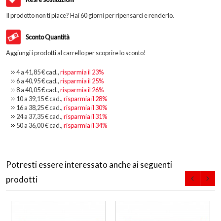
Il prodotto non ti piace? Hai 60 giorni per ripensarci e renderlo.
Sconto Quantità
Aggiungi i prodotti al carrello per scoprire lo sconto!
4 a
41,85 €
cad.,
risparmia il
23
%
6 a
40,95 €
cad.,
risparmia il
25
%
8 a
40,05 €
cad.,
risparmia il
26
%
10 a
39,15 €
cad.,
risparmia il
28
%
16 a
38,25 €
cad.,
risparmia il
30
%
24 a
37,35 €
cad.,
risparmia il
31
%
50 a
36,00 €
cad.,
risparmia il
34
%
Potresti essere interessato anche ai seguenti
prodotti