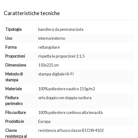
Caratteristiche tecniche
Tipologia
bandiera da pennone/asta
Uso
interno/esterno
Forma
rettangolare
Proporzioni
rispetta le proporzioni 1:1,5
Dimensione
150x225 cm
Metodo di
stampa digitale Hi-Fi
stampa
Materiale
100% poliestere nautico 115g/m2
Finitura
orlo doppio con doppia cucitura
perimetro
Filo cuciture
100% poliestere continuo alta tenacità
Prodotto in
Europa
Classe
resistenza al fuoco classe B1 DIN 4102
resistenza al