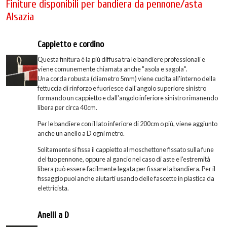
Finiture disponibili per bandiera da pennone/asta
Alsazia
Cappietto e cordino
Questa finitura è la più diffusa tra le bandiere professionali e
viene comunemente chiamata anche "asola e sagola".
Una corda robusta (diametro 5mm) viene cucita all'interno della
fettuccia di rinforzo e fuoriesce dall'angolo superiore sinistro
formando un cappietto e dall'angolo inferiore sinistro rimanendo
libera per circa 40cm.
Per le bandiere con il lato inferiore di 200cm o più, viene aggiunto
anche un anello a D ogni metro.
Solitamente si fissa il cappietto al moschettone fissato sulla fune
del tuo pennone, oppure al gancio nel caso di aste e l'estremità
libera può essere facilmente legata per fissare la bandiera. Per il
fissaggio puoi anche aiutarti usando delle fascette in plastica da
elettricista.
Anelli a D