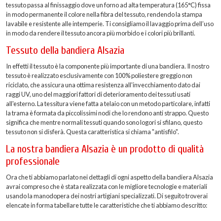
tessuto passa al finissaggio dove un forno ad alta temperatura (165°C) fissa
in modo permanente il colore nella fibra del tessuto, rendendo la stampa
lavabile e resistente alle intemperie. Ti consigliamo il lavaggio prima dell’uso
in modo da rendere il tessuto ancora più morbido e i colori più brillanti.
Tessuto della bandiera Alsazia
In effetti il tessuto è la componente più importante di una bandiera. Il nostro
tessuto è realizzato esclusivamente con 100% poliestere greggio non
riciclato, che assicura una ottima resistenza all'invecchiamento dato dai
raggi UV, uno del maggiori fattori di deterioramento dei tessuti usati
all'esterno. La tessitura viene fatta a telaio con un metodo particolare, infatti
la trama è formata da piccolissimi nodi che lo rendono anti strappo. Questo
significa che mentre normali tessuti quando sono logori si sfilano, questo
tessuto non si disferà. Questa caratteristica si chiama "antisfilo".
La nostra bandiera Alsazia è un prodotto di qualità
professionale
Ora che ti abbiamo parlato nei dettagli di ogni aspetto della bandiera Alsazia
avrai compreso che è stata realizzata con le migliore tecnologie e materiali
usando la manodopera dei nostri artigiani specializzati. Di seguito troverai
elencate in forma tabellare tutte le caratteristiche che ti abbiamo descritto: