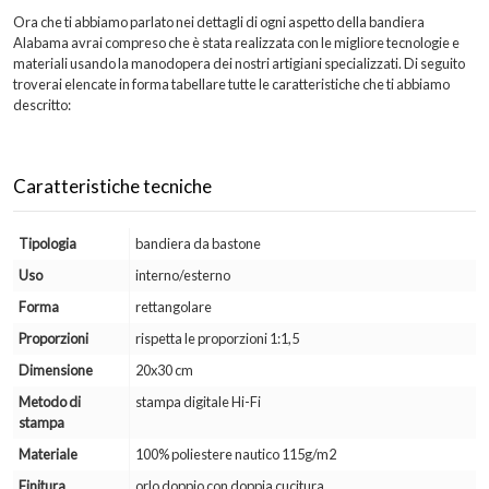
Ora che ti abbiamo parlato nei dettagli di ogni aspetto della bandiera
Alabama avrai compreso che è stata realizzata con le migliore tecnologie e
materiali usando la manodopera dei nostri artigiani specializzati. Di seguito
troverai elencate in forma tabellare tutte le caratteristiche che ti abbiamo
descritto:
Caratteristiche tecniche
Tipologia
bandiera da bastone
Uso
interno/esterno
Forma
rettangolare
Proporzioni
rispetta le proporzioni 1:1,5
Dimensione
20x30 cm
Metodo di
stampa digitale Hi-Fi
stampa
Materiale
100% poliestere nautico 115g/m2
Finitura
orlo doppio con doppia cucitura