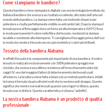
Come stampiamo le bandiere?
Questa bandiera viene stampata in digitale con una tecnologia brevettata da
Italiana Bandiere che assicura un risultato eccellente, allo stato dell’arte nel
mondo della bandiera. La stampa viene fatta con inchiostri dispersi per
poliestere e risulta perfettamente visibile su entrambi i lati. Dopo la stampa il
tessuto passa al finissaggio dove un forno ad alta temperatura (165°C) fissa
in modo permanente il colore nella fibra del tessuto, rendendo la stampa
lavabile e resistente alle intemperie. Ti consigliamo il lavaggio prima dell’uso
in modo da rendere il tessuto ancora più morbido e i colori più brillanti.
Tessuto della bandiera Alabama
In effetti il tessuto è la componente più importante di una bandiera. Il nostro
tessuto è realizzato esclusivamente con 100% poliestere greggio non
riciclato, che assicura una ottima resistenza all'invecchiamento dato dai
raggi UV, uno del maggiori fattori di deterioramento dei tessuti usati
all'esterno. La tessitura viene fatta a telaio con un metodo particolare, infatti
la trama è formata da piccolissimi nodi che lo rendono anti strappo. Questo
significa che mentre normali tessuti quando sono logori si sfilano, questo
tessuto non si disferà. Questa caratteristica si chiama "antisfilo".
La nostra bandiera Alabama è un prodotto di qualità
professionale