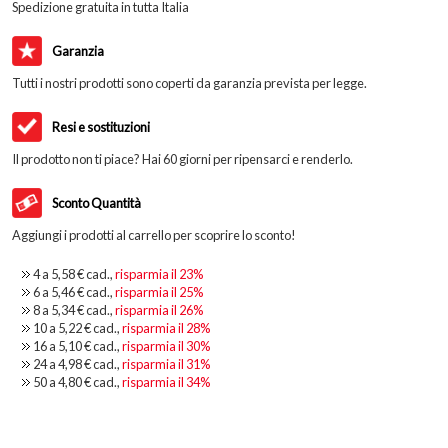
Spedizione gratuita in tutta Italia
Garanzia
Tutti i nostri prodotti sono coperti da garanzia prevista per legge.
Resi e sostituzioni
Il prodotto non ti piace? Hai 60 giorni per ripensarci e renderlo.
Sconto Quantità
Aggiungi i prodotti al carrello per scoprire lo sconto!
4 a
5,58 €
cad.,
risparmia il
23
%
6 a
5,46 €
cad.,
risparmia il
25
%
8 a
5,34 €
cad.,
risparmia il
26
%
10 a
5,22 €
cad.,
risparmia il
28
%
16 a
5,10 €
cad.,
risparmia il
30
%
24 a
4,98 €
cad.,
risparmia il
31
%
50 a
4,80 €
cad.,
risparmia il
34
%