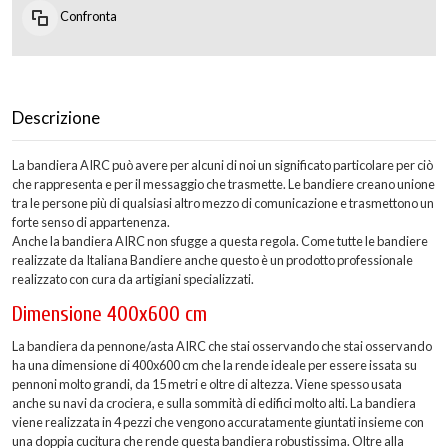
Confronta
Descrizione
La bandiera AIRC può avere per alcuni di noi un significato particolare per ciò
che rappresenta e per il messaggio che trasmette. Le bandiere creano unione
tra le persone più di qualsiasi altro mezzo di comunicazione e trasmettono un
forte senso di appartenenza.
Anche la bandiera AIRC non sfugge a questa regola. Come tutte le bandiere
realizzate da Italiana Bandiere anche questo è un prodotto professionale
realizzato con cura da artigiani specializzati.
Dimensione 400x600 cm
La bandiera da pennone/asta AIRC che stai osservando che stai osservando
ha una dimensione di 400x600 cm che la rende ideale per essere issata su
pennoni molto grandi, da 15 metri e oltre di altezza. Viene spesso usata
anche su navi da crociera, e sulla sommità di edifici molto alti. La bandiera
viene realizzata in 4 pezzi che vengono accuratamente giuntati insieme con
una doppia cucitura che rende questa bandiera robustissima. Oltre alla