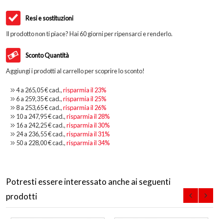
Resi e sostituzioni
Il prodotto non ti piace? Hai 60 giorni per ripensarci e renderlo.
Sconto Quantità
Aggiungi i prodotti al carrello per scoprire lo sconto!
4 a
265,05 €
cad.,
risparmia il
23
%
6 a
259,35 €
cad.,
risparmia il
25
%
8 a
253,65 €
cad.,
risparmia il
26
%
10 a
247,95 €
cad.,
risparmia il
28
%
16 a
242,25 €
cad.,
risparmia il
30
%
24 a
236,55 €
cad.,
risparmia il
31
%
50 a
228,00 €
cad.,
risparmia il
34
%
Potresti essere interessato anche ai seguenti
prodotti