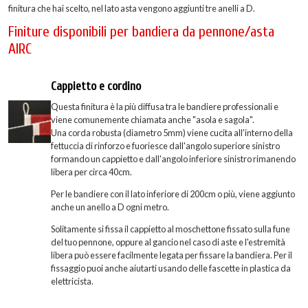
finitura che hai scelto, nel lato asta vengono aggiunti tre anelli a D.
Finiture disponibili per bandiera da pennone/asta
AIRC
Cappietto e cordino
Questa finitura è la più diffusa tra le bandiere professionali e
viene comunemente chiamata anche "asola e sagola".
Una corda robusta (diametro 5mm) viene cucita all'interno della
fettuccia di rinforzo e fuoriesce dall'angolo superiore sinistro
formando un cappietto e dall'angolo inferiore sinistro rimanendo
libera per circa 40cm.
Per le bandiere con il lato inferiore di 200cm o più, viene aggiunto
anche un anello a D ogni metro.
Solitamente si fissa il cappietto al moschettone fissato sulla fune
del tuo pennone, oppure al gancio nel caso di aste e l'estremità
libera può essere facilmente legata per fissare la bandiera. Per il
fissaggio puoi anche aiutarti usando delle fascette in plastica da
elettricista.