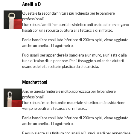
Anelli a D
Questa è la seconda finitura più richiesta per le bandiere
professionali.
Due robusti anelli in materiale sintetico anti ossidazione vengono
fissati con una robusta cucitura alla fettuccia di rinforzo.
Per le bandiere con il lato inferiore di 200cm o più, viene aggiunto
anche un anello a D ogni metro.
Puoi usarli per appendere la bandiera a un muro, a un'asta o alla
fune di traino di un pennone. Per il fissaggio puoi anche aiutarti
usando delle fascette in plastica da elettricista.
Moschettoni
Anche questa finitura è molto apprezzata per le bandiere
professionali.
Due robusti moschettoni in materiale sintetico anti ossidazione
vengono cuciti alla fettuccia di rinforzo.;
Per le bandiere con il lato inferiore di 200cm o più, viene aggiunto
anche un anello a D ogni metro.
È equivalente alla finitura con anelli a D, puoi usarli per appendere