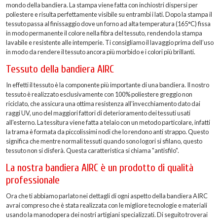
mondo della bandiera. La stampa viene fatta con inchiostri dispersi per
poliestere e risulta perfettamente visibile su entrambi i lati. Dopo la stampa il
tessuto passa al finissaggio dove un forno ad alta temperatura (165°C) fissa
in modo permanente il colore nella fibra del tessuto, rendendo la stampa
lavabile e resistente alle intemperie. Ti consigliamo il lavaggio prima dell’uso
in modo da rendere il tessuto ancora più morbido e i colori più brillanti.
Tessuto della bandiera AIRC
In effetti il tessuto è la componente più importante di una bandiera. Il nostro
tessuto è realizzato esclusivamente con 100% poliestere greggio non
riciclato, che assicura una ottima resistenza all'invecchiamento dato dai
raggi UV, uno del maggiori fattori di deterioramento dei tessuti usati
all'esterno. La tessitura viene fatta a telaio con un metodo particolare, infatti
la trama è formata da piccolissimi nodi che lo rendono anti strappo. Questo
significa che mentre normali tessuti quando sono logori si sfilano, questo
tessuto non si disferà. Questa caratteristica si chiama "antisfilo".
La nostra bandiera AIRC è un prodotto di qualità
professionale
Ora che ti abbiamo parlato nei dettagli di ogni aspetto della bandiera AIRC
avrai compreso che è stata realizzata con le migliore tecnologie e materiali
usando la manodopera dei nostri artigiani specializzati. Di seguito troverai