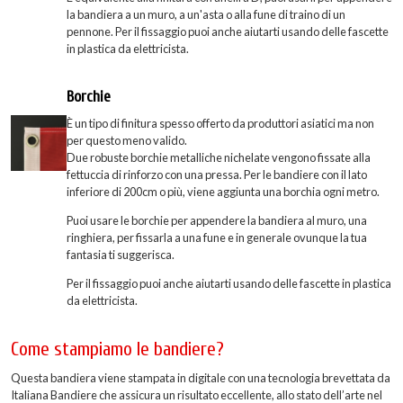
la bandiera a un muro, a un'asta o alla fune di traino di un
pennone. Per il fissaggio puoi anche aiutarti usando delle fascette
in plastica da elettricista.
Borchie
È un tipo di finitura spesso offerto da produttori asiatici ma non
per questo meno valido.
Due robuste borchie metalliche nichelate vengono fissate alla
fettuccia di rinforzo con una pressa. Per le bandiere con il lato
inferiore di 200cm o più, viene aggiunta una borchia ogni metro.
Puoi usare le borchie per appendere la bandiera al muro, una
ringhiera, per fissarla a una fune e in generale ovunque la tua
fantasia ti suggerisca.
Per il fissaggio puoi anche aiutarti usando delle fascette in plastica
da elettricista.
Come stampiamo le bandiere?
Questa bandiera viene stampata in digitale con una tecnologia brevettata da
Italiana Bandiere che assicura un risultato eccellente, allo stato dell’arte nel